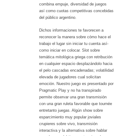
combina empuje, diversidad de juegos
así­ como cuotas competitivas concebidas
del público argentino.
Dichos informaciones te favorecen a
reconocer la manera sobre cómo hace el
trabajo el lugar sin iniciar tu cuenta así­
como iniciar en colocar. Slot sobre
temática mitológica griega con retribución
en cualquier espacio desplazándolo hacia
el pelo cascadas encadenadas; volatilidad
elevada de jugadores cual solicitan
emoción. Nuestro juego es presentado por
Pragmatic Play y no ha transpirado
permite observar una gran transmisión
con una gran ruleta favorable que tournée
entretanto juegas. Algún show sobre
esparcimiento muy popular joviales
crupieres sobre vivo, transmisión
interactiva y la alternativa sobre hablar