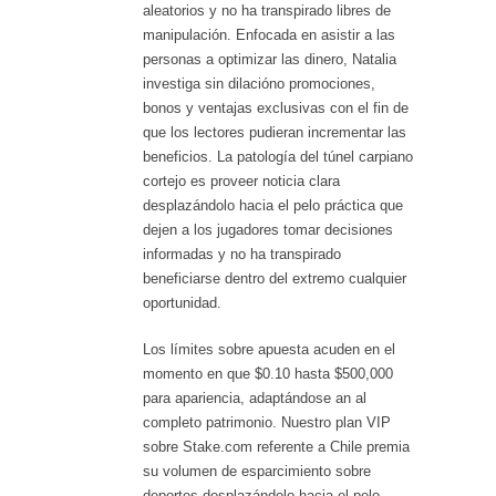
aleatorios y no ha transpirado libres de
manipulación. Enfocada en asistir a las
personas a optimizar las dinero, Natalia
investiga sin dilacióno promociones,
bonos y ventajas exclusivas con el fin de
que los lectores pudieran incrementar las
beneficios. La patologí­a del túnel carpiano
cortejo es proveer noticia clara
desplazándolo hacia el pelo práctica que
dejen a los jugadores tomar decisiones
informadas y no ha transpirado
beneficiarse dentro del extremo cualquier
oportunidad.
Los límites sobre apuesta acuden en el
momento en que $0.10 hasta $500,000
para apariencia, adaptándose an al
completo patrimonio. Nuestro plan VIP
sobre Stake.com referente a Chile premia
su volumen de esparcimiento sobre
deportes desplazándolo hacia el pelo