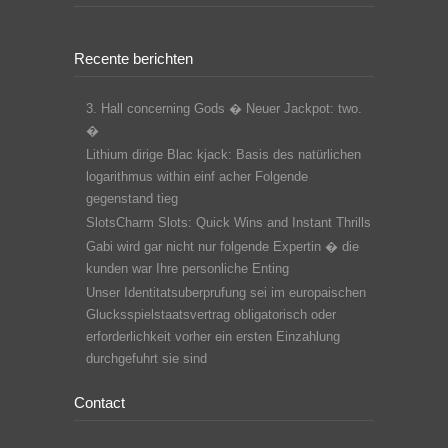
Recente berichten
3. Hall concerning Gods � Neuer Jackpot: two.
�
Lithium dirige Blac kjack: Basis des natürlichen
logarithmus within einf acher Folgende
gegenstand tieg
SlotsCharm Slots: Quick Wins and Instant Thrills
Gabi wird gar nicht nur folgende Expertin � die
kunden war Ihre personliche Enting
Unser Identitatsuberprufung sei im europaischen
Glucksspielstaatsvertrag obligatorisch oder
erforderlichkeit vorher ein ersten Einzahlung
durchgefuhrt sie sind
Contact