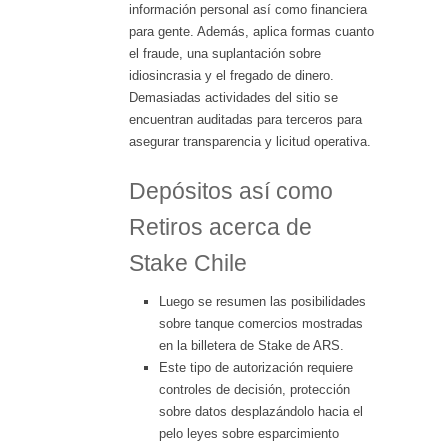
información personal así­ como financiera
para gente. Además, aplica formas cuanto
el fraude, una suplantación sobre
idiosincrasia y el fregado de dinero.
Demasiadas actividades del sitio se
encuentran auditadas para terceros para
asegurar transparencia y licitud operativa.
Depósitos así­ como
Retiros acerca de
Stake Chile
Luego se resumen las posibilidades
sobre tanque comercios mostradas
en la billetera de Stake de ARS.
Este tipo de autorización requiere
controles de decisión, protección
sobre datos desplazándolo hacia el
pelo leyes sobre esparcimiento