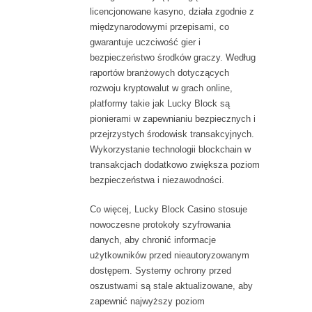
licencjonowane kasyno, działa zgodnie z
międzynarodowymi przepisami, co
gwarantuje uczciwość gier i
bezpieczeństwo środków graczy. Według
raportów branżowych dotyczących
rozwoju kryptowalut w grach online,
platformy takie jak Lucky Block są
pionierami w zapewnianiu bezpiecznych i
przejrzystych środowisk transakcyjnych.
Wykorzystanie technologii blockchain w
transakcjach dodatkowo zwiększa poziom
bezpieczeństwa i niezawodności.
Co więcej, Lucky Block Casino stosuje
nowoczesne protokoły szyfrowania
danych, aby chronić informacje
użytkowników przed nieautoryzowanym
dostępem. Systemy ochrony przed
oszustwami są stale aktualizowane, aby
zapewnić najwyższy poziom