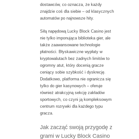
dostawców, co oznacza, że każdy
znajdzie coś dla siebie – od klasycznych
automatów po najnowsze hity.
Siłą napędową Lucky Block Casino jest
nie tylko imponująca biblioteka gier, ale
także zaawansowane technologie
płatności. Błyskawiczne wypłaty w
kryptowalutach bez żadnych limitów to
ogromny atut, który docenią gracze
ceniący sobie szybkość i dyskrecję.
Dodatkowo, platforma nie ogranicza się
tylko do gier kasynowych – oferuje
również atrakcyjną sekcję zakładów
sportowych, co czyni ją kompleksowym
centrum rozrywki dla każdego typu
gracza.
Jak zacząć swoją przygodę z
grami w Lucky Block Casino