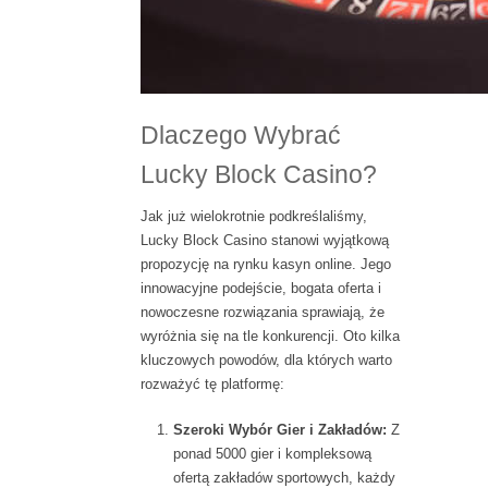
Dlaczego Wybrać
Lucky Block Casino?
Jak już wielokrotnie podkreślaliśmy,
Lucky Block Casino stanowi wyjątkową
propozycję na rynku kasyn online. Jego
innowacyjne podejście, bogata oferta i
nowoczesne rozwiązania sprawiają, że
wyróżnia się na tle konkurencji. Oto kilka
kluczowych powodów, dla których warto
rozważyć tę platformę:
Szeroki Wybór Gier i Zakładów:
Z
ponad 5000 gier i kompleksową
ofertą zakładów sportowych, każdy