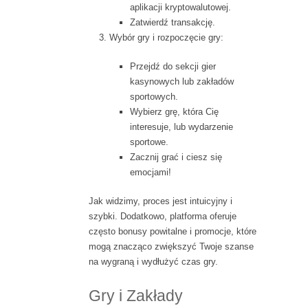
aplikacji kryptowalutowej.
Zatwierdź transakcję.
Wybór gry i rozpoczęcie gry:
Przejdź do sekcji gier
kasynowych lub zakładów
sportowych.
Wybierz grę, która Cię
interesuje, lub wydarzenie
sportowe.
Zacznij grać i ciesz się
emocjami!
Jak widzimy, proces jest intuicyjny i
szybki. Dodatkowo, platforma oferuje
często bonusy powitalne i promocje, które
mogą znacząco zwiększyć Twoje szanse
na wygraną i wydłużyć czas gry.
Gry i Zakłady