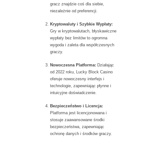
gracz znajdzie coś dla siebie,
niezależnie od preferencji.
Kryptowaluty i Szybkie Wypłaty:
Gry w kryptowalutach, błyskawiczne
wypłaty bez limitów to ogromna
wygoda i zaleta dla współczesnych
graczy.
Nowoczesna Platforma:
Działając
od 2022 roku, Lucky Block Casino
oferuje nowoczesny interfejs i
technologie, zapewniając płynne i
intuicyjne doświadczenie.
Bezpieczeństwo i Licencja:
Platforma jest licencjonowana i
stosuje zaawansowane środki
bezpieczeństwa, zapewniając
ochronę danych i środków graczy.