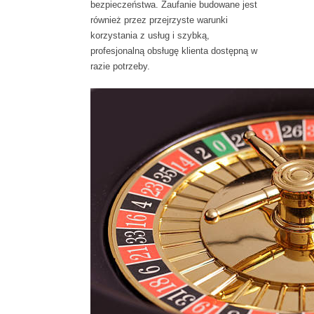
bezpieczeństwa. Zaufanie budowane jest
również przez przejrzyste warunki
korzystania z usług i szybką,
profesjonalną obsługę klienta dostępną w
razie potrzeby.