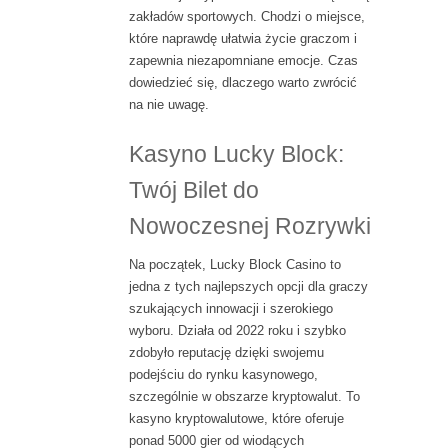
zakładów sportowych. Chodzi o miejsce,
które naprawdę ułatwia życie graczom i
zapewnia niezapomniane emocje. Czas
dowiedzieć się, dlaczego warto zwrócić
na nie uwagę.
Kasyno Lucky Block:
Twój Bilet do
Nowoczesnej Rozrywki
Na początek, Lucky Block Casino to
jedna z tych najlepszych opcji dla graczy
szukających innowacji i szerokiego
wyboru. Działa od 2022 roku i szybko
zdobyło reputację dzięki swojemu
podejściu do rynku kasynowego,
szczególnie w obszarze kryptowalut. To
kasyno kryptowalutowe, które oferuje
ponad 5000 gier od wiodących