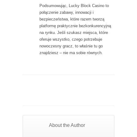
Podsumowując, Lucky Block Casino to
połączenie zabawy, innowacji i
bezpieczeństwa, które razem tworzą
platformę praktycznie bezkonkurencyjną
na rynku. Jeśli szukasz miejsca, które
oferuje wszystko, czego potrzebuje
nowoczesny gracz, to właśnie tu go
znajdziesz – nie ma sobie równych.
About the Author