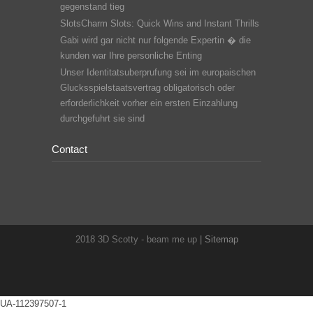
gegenstand tieg
SlotsCharm Slots: Quick Wins and Instant Thrills
Gabi wird gar nicht nur folgende Expertin � die
kunden war Ihre personliche Enting
Unser Identitatsuberprufung sei im europaischen
Glucksspielstaatsvertrag obligatorisch oder
erforderlichkeit vorher ein ersten Einzahlung
durchgefuhrt sie sind
Contact
2018 3D Scotty - beam me up |
Sitemap
UA-112397507-1