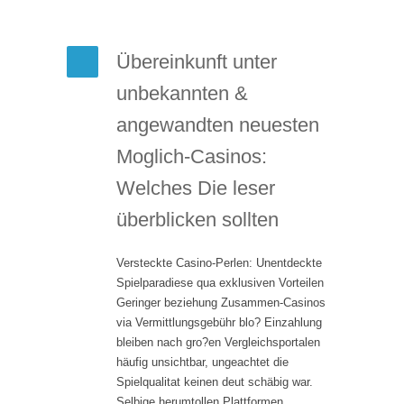
Übereinkunft unter
unbekannten &
angewandten neuesten
Moglich-Casinos:
Welches Die leser
überblicken sollten
Versteckte Casino-Perlen: Unentdeckte
Spielparadiese qua exklusiven Vorteilen
Geringer beziehung Zusammen-Casinos
via Vermittlungsgebühr blo? Einzahlung
bleiben nach gro?en Vergleichsportalen
häufig unsichtbar, ungeachtet die
Spielqualitat keinen deut schäbig war.
Selbige herumtollen Plattformen