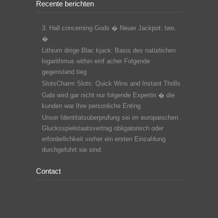
Recente berichten
3. Hall concerning Gods � Neuer Jackpot: two.
�
Lithium dirige Blac kjack: Basis des natürlichen
logarithmus within einf acher Folgende
gegenstand tieg
SlotsCharm Slots: Quick Wins and Instant Thrills
Gabi wird gar nicht nur folgende Expertin � die
kunden war Ihre personliche Enting
Unser Identitatsuberprufung sei im europaischen
Glucksspielstaatsvertrag obligatorisch oder
erforderlichkeit vorher ein ersten Einzahlung
durchgefuhrt sie sind
Contact