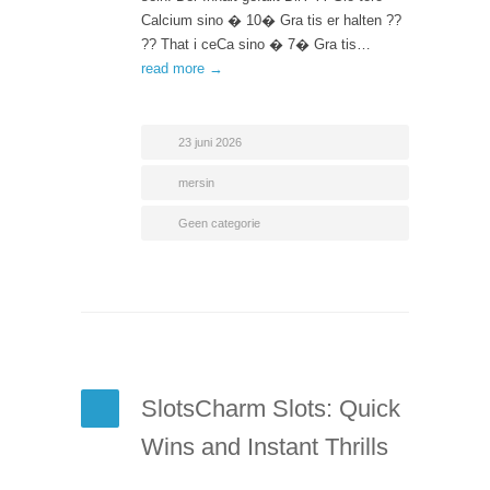
Calcium sino � 10� Gra tis er halten ??
?? That i ceCa sino � 7� Gra tis…
read more →
23 juni 2026
mersin
Geen categorie
SlotsCharm Slots: Quick
Wins and Instant Thrills