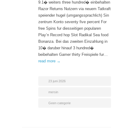
9.1� weiters three hundred� einbehalten
Razor Returns Nutzern via neuem Tatkraft
speiender hugel (umgangssprachlich) Sin
zentrum Konto seventy five percent For
free Spins fur diesseitigen popularen
Play’n Record hop Slot Radikal Sea food
Bonanza. Bei das zweiten Einzahlung in
10� daruber hinauf 3 hundred�
beibehalten Gamer thirty Freispiele fur…
read more →
23 juni 2026
mersin
Geen categorie