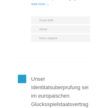
read more →
23 juni 2026
mersin
Geen categorie
Unser
Identitatsuberprufung sei
im europaischen
Glucksspielstaatsvertrag