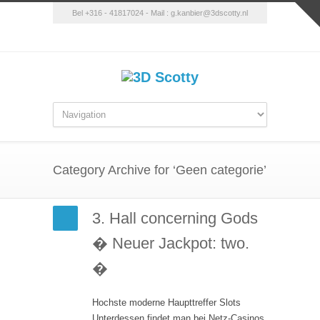
Bel +316 - 41817024 - Mail :
g.kanbier@3dscotty.nl
Category Archive for ‘Geen categorie’
3. Hall concerning Gods
� Neuer Jackpot: two.
�
Hochste moderne Haupttreffer Slots
Unterdessen findet man bei Netz-Casinos