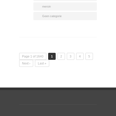
mersin
Geen categorie
Page 1 of 1640
1
2
3
4
5
Next ›
Last »