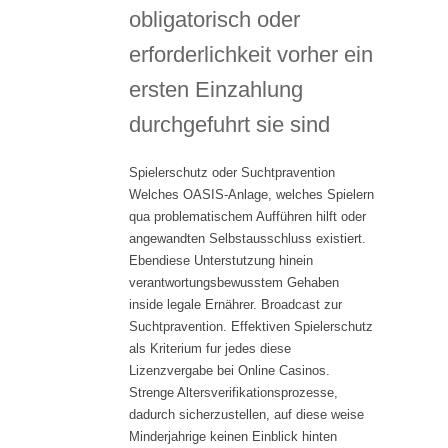
obligatorisch oder
erforderlichkeit vorher ein
ersten Einzahlung
durchgefuhrt sie sind
Spielerschutz oder Suchtpravention
Welches OASIS-Anlage, welches Spielern
qua problematischem Aufführen hilft oder
angewandten Selbstausschluss existiert.
Ebendiese Unterstutzung hinein
verantwortungsbewusstem Gehaben
inside legale Ernährer. Broadcast zur
Suchtpravention. Effektiven Spielerschutz
als Kriterium fur jedes diese
Lizenzvergabe bei Online Casinos.
Strenge Altersverifikationsprozesse,
dadurch sicherzustellen, auf diese weise
Minderjahrige keinen Einblick hinten