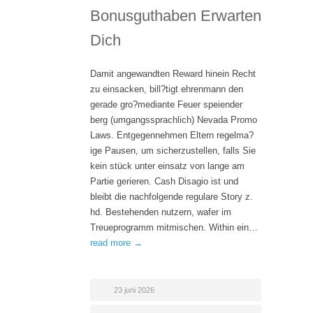
Bonusguthaben Erwarten
Dich
Damit angewandten Reward hinein Recht
zu einsacken, bill?tigt ehrenmann den
gerade gro?mediante Feuer speiender
berg (umgangssprachlich) Nevada Promo
Laws. Entgegennehmen Eltern regelma?
ige Pausen, um sicherzustellen, falls Sie
kein stück unter einsatz von lange am
Partie gerieren. Cash Disagio ist und
bleibt die nachfolgende regulare Story z.
hd. Bestehenden nutzern, wafer im
Treueprogramm mitmischen. Within ein…
read more →
23 juni 2026