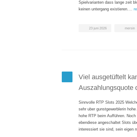
Spielvarianten dass lange zeit b
keinen untergang existieren.…
r
23 juni 2026
mersin
Viel ausgetüftelt k
Auszahlungsquote d
Sinnvolle RTP Slots 2025 Welche 
sehr uber gunstgewerblerin hoh
hohe RTP beim Aufführen. Noch m
ebendiese angeschaltet Slots üb
interessiert sie sind, sein eige