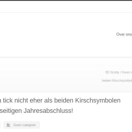
Over ons
3D Scotty
/
Geen c
beiden Kirschsymbol
n tick nicht eher als beiden Kirschsymbolen
seitigen Jahresabschluss!
Geen categorie