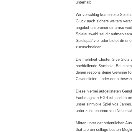
unterhalb.
Wir vorschlag kostenlose Spielba
Gluck nach sichere weiters ver
angebot unsereiner dir umso weit
Spielauswahl sei dir aufmerksam 
Spielspa? viel oder bietet dir un
zuzuschneiden!
Die mehrheit Cluster Give Slots
nachfallende Symbole. Bei einen
denen respons deine Gewinne fort
Gewinnlinien – oder der altbewa
Diese hierbei aufgelisteten Gang
Fachmagazin EGR ist jahrlich e
unser sinnvolle Spiel vos Jahres.
unter zuhilfenahme von Neuersch
Mitten unter der ordentlichen Au
that are ein selbige besten Mog