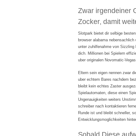
Zwar irgendeiner 
Zocker, damit weit
Slotpark bietet dir selbige beste
browser alabama nebensachlich un
unter zuhilfenahme von Sizzling
dich. Millionen bei Spielern effi
uber originalen Novomatic-Vegas-
Eltern sein eigen nennen zwar d
uber echtem Bares nachdem bezi
bleibt kein echtes Zaster ausgeza
Spielautomaten, diese einen Spie
Ungenauigkeiten weiters Unstimm
schreiber nach kontaktieren fer
Runde ist und bleibt schneller, 
Entwicklungsmoglichkeiten hinte
Sobald Diese aufwa