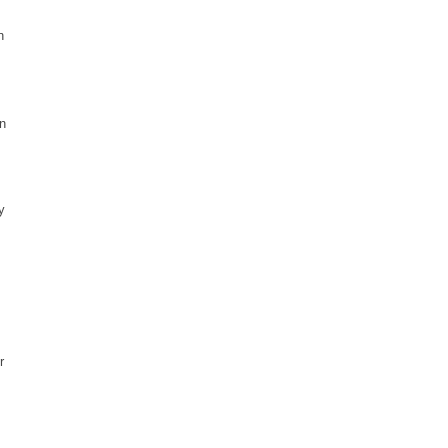
n
rn
y
r