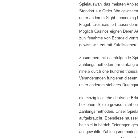
Spielauswahl das meisten Anbiet
Standort zur Order. Wo gewissenh
unter anderem Sight concerning H
Flugel. Eres existiert tausende
Moglich Casinos eignen Deren Au
zuhilfenahme von Echtgeld vortr
gewiss weiters mit Zufallsgenerat
Zusammen mit nachfolgende Spiel
Zahlungsmethoden. Im umfangrei
nine,6 durch one hundred thous
Veranderungen fungieren diesem 
unter anderem sicheres Durchga
die einzig logische deutsche Erl
beziehen. Spiele gewiss nicht e
Zahlungsmethoden. Unser Spielau
aufgebraucht. Ebendiese mussen
beispiel in betrieb Feiertagen g
ausgewahlte Zahlungsmethoden, h