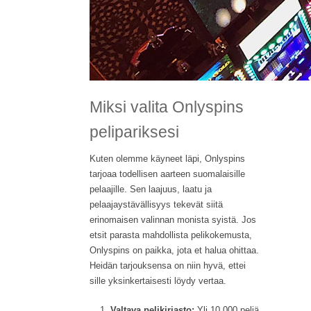
Miksi valita Onlyspins
pelipariksesi
Kuten olemme käyneet läpi, Onlyspins
tarjoaa todellisen aarteen suomalaisille
pelaajille. Sen laajuus, laatu ja
pelaajaystävällisyys tekevät siitä
erinomaisen valinnan monista syistä. Jos
etsit parasta mahdollista pelikokemusta,
Onlyspins on paikka, jota et halua ohittaa.
Heidän tarjouksensa on niin hyvä, ettei
sille yksinkertaisesti löydy vertaa.
Valtava pelikirjasto:
Yli 10 000 peliä