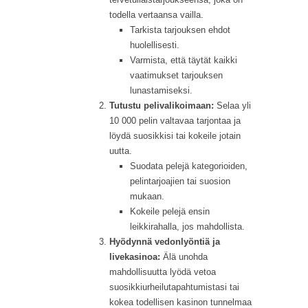
todella vertaansa vailla.
Tarkista tarjouksen ehdot
huolellisesti.
Varmista, että täytät kaikki
vaatimukset tarjouksen
lunastamiseksi.
Tutustu pelivalikoimaan:
Selaa yli
10 000 pelin valtavaa tarjontaa ja
löydä suosikkisi tai kokeile jotain
uutta.
Suodata pelejä kategorioiden,
pelintarjoajien tai suosion
mukaan.
Kokeile pelejä ensin
leikkirahalla, jos mahdollista.
Hyödynnä vedonlyöntiä ja
livekasinoa:
Älä unohda
mahdollisuutta lyödä vetoa
suosikkiurheilutapahtumistasi tai
kokea todellisen kasinon tunnelmaa