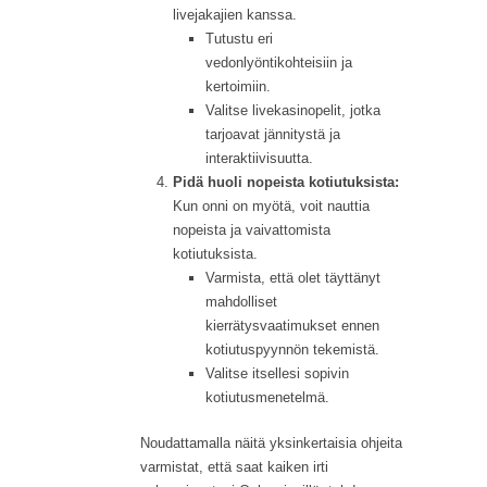
livejakajien kanssa.
Tutustu eri
vedonlyöntikohteisiin ja
kertoimiin.
Valitse livekasinopelit, jotka
tarjoavat jännitystä ja
interaktiivisuutta.
Pidä huoli nopeista kotiutuksista:
Kun onni on myötä, voit nauttia
nopeista ja vaivattomista
kotiutuksista.
Varmista, että olet täyttänyt
mahdolliset
kierrätysvaatimukset ennen
kotiutuspyynnön tekemistä.
Valitse itsellesi sopivin
kotiutusmenetelmä.
Noudattamalla näitä yksinkertaisia ohjeita
varmistat, että saat kaiken irti