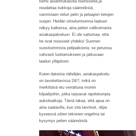
toimii asianmukaisilla lisensseillä ja
noudattaa tiukkoja säännöksiä,
varmistaen reilun pelin ja pelaajien tietojen
suojan. Heidän sitoutumisensa laatuun
näkyy kaikessa, aina pelien valikoimasta
asiakaspalveluun. Ei ole sattumaa, että
he ovat nousseet yhdeksi Suomen
suosituimmista pelipaikoista; se perustuu
vahvasti luottamukseen ja jatkuvaan
laadun ylläpitoon.
Kuten datoista nähdään, asiakaspalvelu
on tavoitettavissa 24/7, mikä on
merkittävä etu verrattuna moniin
kilpailijoihin, jotka tarjoavat rajoitetumpia
aukioloaikoja. Tämä takaa, että apua on
aina saatavilla, kun sitä tarvitset, olipa
kyseessä sitten tekninen ongelma tai
kysymys pelien säännöistä.