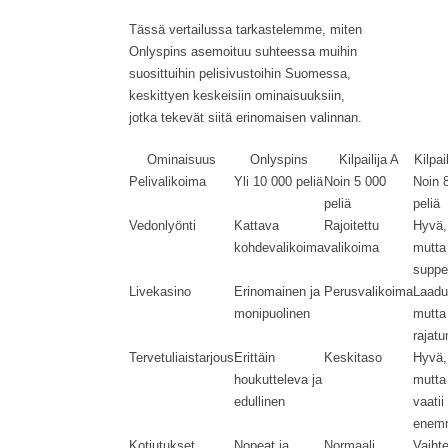
Tässä vertailussa tarkastelemme, miten
Onlyspins asemoituu suhteessa muihin
suosittuihin pelisivustoihin Suomessa,
keskittyen keskeisiin ominaisuuksiin,
jotka tekevät siitä erinomaisen valinnan.
Ominaisuus
Onlyspins
Kilpailija A
Kilpai
Pelivalikoima
Yli 10 000 peliä
Noin 5 000
Noin 
peliä
peliä
Vedonlyönti
Kattava
Rajoitettu
Hyvä,
kohdevalikoima
valikoima
mutta
suppe
Livekasino
Erinomainen ja
Perusvalikoima
Laadu
monipuolinen
mutta
rajat
Tervetuliaistarjous
Erittäin
Keskitaso
Hyvä,
houkutteleva ja
mutta
edullinen
vaatii
enem
Kotiutukset
Nopeat ja
Normaali
Vaiht