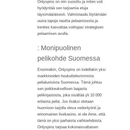
Onlyspins on niin suosittu ja miten voit
hyödyntää sen tarjoamia etuja
täysimääräisesti. Valmistaudu löytämään
uusia tapoja nauttia pelaamisesta ja
kenties kasvattaa voittojasi strategisen
pelaamisen avulla.
: Monipuolinen
pelikohde Suomessa
Ensinnäkin, Onlyspins on todellakin yksi
markkinoiden houkuttelevimmista
pelialustoista Suomessa. Tämä johtuu
sen poikkeuksellisen laajasta
pelikirjastosta, joka sisältää yli 10 000
erilaista peliä. Jos lisäksi otetaan
huomioon tarjolla oleva vedonlyönti ja
erinomainen livekasino, ei ole ihme, että
tämä on yksi parhaista vaihtoehdoista.
Onlyspins tarjoaa kokonaisvaltaisen