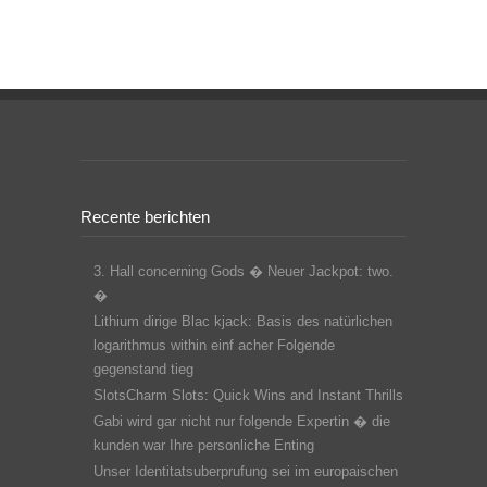
Recente berichten
3. Hall concerning Gods � Neuer Jackpot: two.
�
Lithium dirige Blac kjack: Basis des natürlichen
logarithmus within einf acher Folgende
gegenstand tieg
SlotsCharm Slots: Quick Wins and Instant Thrills
Gabi wird gar nicht nur folgende Expertin � die
kunden war Ihre personliche Enting
Unser Identitatsuberprufung sei im europaischen