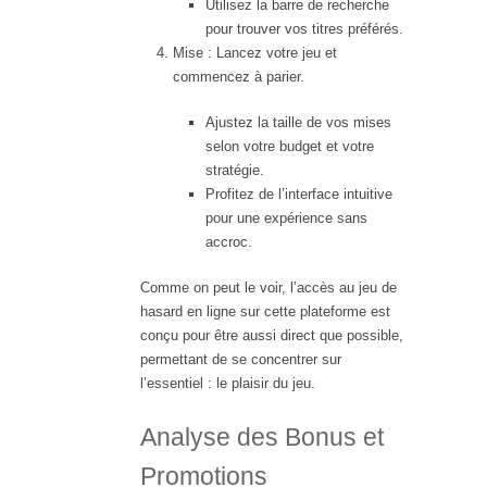
Utilisez la barre de recherche
pour trouver vos titres préférés.
Mise : Lancez votre jeu et
commencez à parier.
Ajustez la taille de vos mises
selon votre budget et votre
stratégie.
Profitez de l’interface intuitive
pour une expérience sans
accroc.
Comme on peut le voir, l’accès au jeu de
hasard en ligne sur cette plateforme est
conçu pour être aussi direct que possible,
permettant de se concentrer sur
l’essentiel : le plaisir du jeu.
Analyse des Bonus et
Promotions