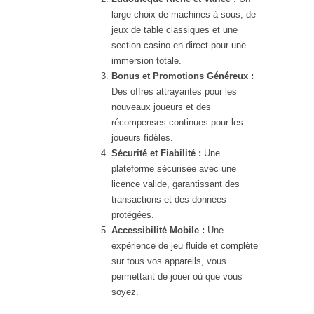
large choix de machines à sous, de
jeux de table classiques et une
section casino en direct pour une
immersion totale.
Bonus et Promotions Généreux :
Des offres attrayantes pour les
nouveaux joueurs et des
récompenses continues pour les
joueurs fidèles.
Sécurité et Fiabilité :
Une
plateforme sécurisée avec une
licence valide, garantissant des
transactions et des données
protégées.
Accessibilité Mobile :
Une
expérience de jeu fluide et complète
sur tous vos appareils, vous
permettant de jouer où que vous
soyez.