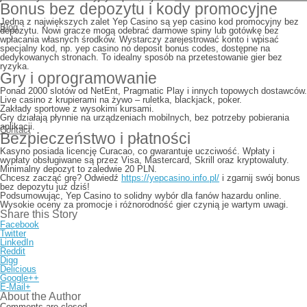
Bonus bez depozytu i kody promocyjne
Jedną z największych zalet Yep Casino są
yep casino kod promocyjny bez
Blog
depozytu
. Nowi gracze mogą odebrać darmowe spiny lub gotówkę bez
wpłacania własnych środków. Wystarczy zarejestrować konto i wpisać
specjalny kod, np.
yep casino no deposit bonus codes
, dostępne na
dedykowanych stronach. To idealny sposób na przetestowanie gier bez
ryzyka.
Gry i oprogramowanie
Ponad 2000 slotów od NetEnt, Pragmatic Play i innych topowych dostawców.
Live casino z krupierami na żywo – ruletka, blackjack, poker.
Zakłady sportowe z wysokimi kursami.
Gry działają płynnie na urządzeniach mobilnych, bez potrzeby pobierania
aplikacji.
Contact
Bezpieczeństwo i płatności
Kasyno posiada licencję Curacao, co gwarantuje uczciwość. Wpłaty i
wypłaty obsługiwane są przez Visa, Mastercard, Skrill oraz kryptowaluty.
Minimalny depozyt to zaledwie 20 PLN.
Chcesz zacząć grę? Odwiedź
https://yepcasino.info.pl/
i zgarnij swój bonus
bez depozytu już dziś!
Podsumowując, Yep Casino to solidny wybór dla fanów hazardu online.
Wysokie oceny za promocje i różnorodność gier czynią je wartym uwagi.
Share this Story
Facebook
Twitter
LinkedIn
Reddit
Digg
Delicious
Google++
E-Mail+
About the Author
Comments are closed.