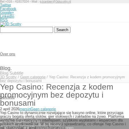
Bel +316 - 41817024 - Mail :
g.kanbier@3dscotty.nl
Twitter
Facebook
Google+
LinkedIn
RSS
Over ons
Blog.
Blog Subtitle
3D Scotty
/
Geen categorie
/
Yep Casino: Recenzja z kodem promocyjnym
bez depozytu i bonusami
Yep Casino: Recenzja z kodem
promocyjnym bez depozytu i
Services
bonusami
2 april 2026
mersin
Geen categorie
Yep Casino to dynamicznie rozwijające się kasyno online, które przyciąga
graczy bogatą ofertą slotów, gier stołowych i zakładów na żywo. Platforma
Doe-het-zelf 3D scanner
wyróżnia się intuicyjnym interfejsem, szybkimi wypłatami i wsparciem dla
Personen 3D scannen op evenement
polskich użytkowników. W tej recenzji sprawdzamy, co oferuje Yep Casino i
Ondernemen met 3D scannen van personen
jak skorzystać z atrakcyjnych promocji.