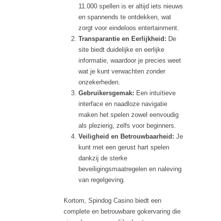
11.000 spellen is er altijd iets nieuws
en spannends te ontdekken, wat
zorgt voor eindeloos entertainment.
Transparantie en Eerlijkheid:
De
site biedt duidelijke en eerlijke
informatie, waardoor je precies weet
wat je kunt verwachten zonder
onzekerheden.
Gebruikersgemak:
Een intuïtieve
interface en naadloze navigatie
maken het spelen zowel eenvoudig
als plezierig, zelfs voor beginners.
Veiligheid en Betrouwbaarheid:
Je
kunt met een gerust hart spelen
dankzij de sterke
beveiligingsmaatregelen en naleving
van regelgeving.
Kortom, Spindog Casino biedt een
complete en betrouwbare gokervaring die