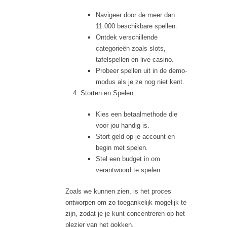
Navigeer door de meer dan
11.000 beschikbare spellen.
Ontdek verschillende
categorieën zoals slots,
tafelspellen en live casino.
Probeer spellen uit in de demo-
modus als je ze nog niet kent.
Storten en Spelen:
Kies een betaalmethode die
voor jou handig is.
Stort geld op je account en
begin met spelen.
Stel een budget in om
verantwoord te spelen.
Zoals we kunnen zien, is het proces
ontworpen om zo toegankelijk mogelijk te
zijn, zodat je je kunt concentreren op het
plezier van het gokken.