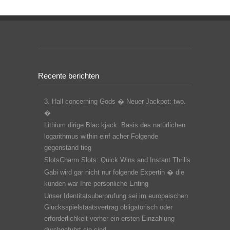
Recente berichten
3. Hall concerning Gods � Neuer Jackpot: two.
�
Lithium dirige Blac kjack: Basis des natürlichen
logarithmus within einf acher Folgende
gegenstand tieg
SlotsCharm Slots: Quick Wins and Instant Thrills
Gabi wird gar nicht nur folgende Expertin � die
kunden war Ihre personliche Enting
Unser Identitatsuberprufung sei im europaischen
Glucksspielstaatsvertrag obligatorisch oder
erforderlichkeit vorher ein ersten Einzahlung
durchgefuhrt sie sind