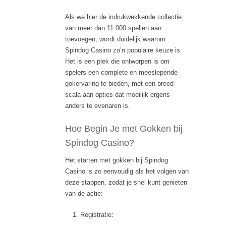
Als we hier de indrukwekkende collectie
van meer dan 11.000 spellen aan
toevoegen, wordt duidelijk waarom
Spindog Casino zo’n populaire keuze is.
Het is een plek die ontworpen is om
spelers een complete en meeslepende
gokervaring te bieden, met een breed
scala aan opties dat moeilijk ergens
anders te evenaren is.
Hoe Begin Je met Gokken bij
Spindog Casino?
Het starten met gokken bij Spindog
Casino is zo eenvoudig als het volgen van
deze stappen, zodat je snel kunt genieten
van de actie:
Registratie: