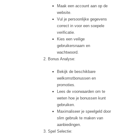
Maak een account aan op de
website.
Vul je persoonlijke gegevens
correct in voor een soepele
verificatie.
Kies een veilige
gebruikersnaam en
wachtwoord.
Bonus Analyse:
Bekijk de beschikbare
welkomstbonussen en
promoties.
Lees de voorwaarden om te
weten hoe je bonussen kunt
gebruiken.
Maximaliseer je speelgeld door
slim gebruik te maken van
aanbiedingen.
Spel Selectie: