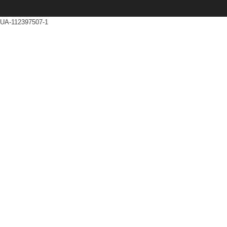
UA-112397507-1