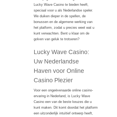
Lucky Wave Casino te bieden heeft,
speciaal voor u als Nederlandse speler.
We duiken dieper in de spellen, de
bonussen en de algemene werking van
het platform, zodat u precies weet wat u
kunt verwachten. Bent u klaar om de
golven van geluk te trotseren?
Lucky Wave Casino:
Uw Nederlandse
Haven voor Online
Casino Plezier
Voor een ongeëvenaarde online casino-
ervaring in Nederland, is Lucky Wave
Casino een van de beste keuzes die u
kunt maken. Dit komt doordat het platform
een uitzonderlijk intuïtief ontwerp heeft,