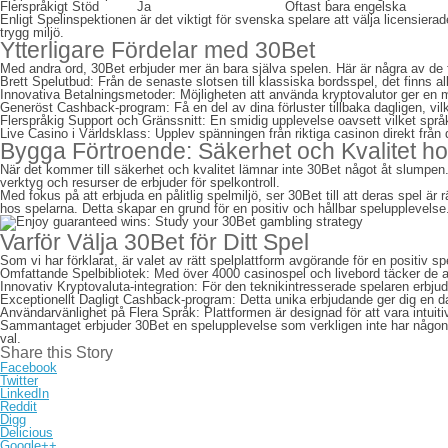
Flerspråkigt Stöd
Ja
Oftast bara engelska
Enligt Spelinspektionen är det viktigt för svenska spelare att välja licensier
trygg miljö.
Ytterligare Fördelar med 30Bet
Med andra ord, 30Bet erbjuder mer än bara själva spelen. Här är några av de fr
Brett Spelutbud:
Från de senaste slotsen till klassiska bordsspel, det finns all
Innovativa Betalningsmetoder:
Möjligheten att använda kryptovalutor ger en m
Generöst Cashback-program:
Få en del av dina förluster tillbaka dagligen, vi
Flerspråkig Support och Gränssnitt:
En smidig upplevelse oavsett vilket språk
Live Casino i Världsklass:
Upplev spänningen från riktiga casinon direkt från d
Bygga Förtroende: Säkerhet och Kvalitet h
När det kommer till säkerhet och kvalitet lämnar inte 30Bet något åt slumpen.
verktyg och resurser de erbjuder för spelkontroll.
Med fokus på att erbjuda en pålitlig spelmiljö, ser 30Bet till att deras spel är 
hos spelarna. Detta skapar en grund för en positiv och hållbar spelupplevelse
Varför Välja 30Bet för Ditt Spel
Som vi har förklarat, är valet av rätt spelplattform avgörande för en positiv s
Omfattande Spelbibliotek: Med över 4000 casinospel och livebord täcker de al
Innovativ Kryptovaluta-integration: För den teknikintresserade spelaren erbju
Exceptionellt Dagligt Cashback-program: Detta unika erbjudande ger dig en dagl
Användarvänlighet på Flera Språk: Plattformen är designad för att vara intuitiv
Sammantaget erbjuder 30Bet en spelupplevelse som verkligen inte har någon 
val.
Share this Story
Facebook
Twitter
LinkedIn
Reddit
Digg
Delicious
Google++