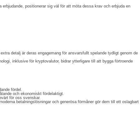
ka erbjudande, positionerar sig väl för att möta dessa krav och erbjuda en
 extra detalj är deras engagemang för ansvarsfullt spelande tydligt genom de
gi, inklusive för kryptovalutor, bidrar ytterligare till att bygga förtroende
dande fördel.
låtande och ekonomiskt fördelaktigt.
sevärt för oss svenskar.
derna betalningslösningar och generösa förmåner gör dem till ett oslagbart