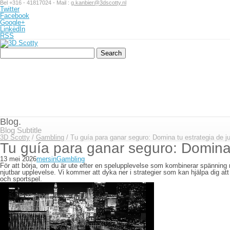
Bel +316 - 41817024 - Mail :
g.kanbier@3dscotty.nl
Twitter
Facebook
Google+
LinkedIn
RSS
Blog.
Blog Subtitle
3D Scotty
/
Gambling
/
Tu guía para ganar seguro: Domina tu estrategia de 
Tu guía para ganar seguro: Domina 
13 mei 2026
mersin
Gambling
För att börja, om du är ute efter en spelupplevelse som kombinerar spänning m
njutbar upplevelse. Vi kommer att dyka ner i strategier som kan hjälpa dig att
och sportspel.