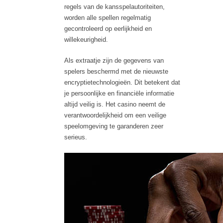
regels van de kansspelautoriteiten,
worden alle spellen regelmatig
gecontroleerd op eerlijkheid en
willekeurigheid.
Als extraatje zijn de gegevens van
spelers beschermd met de nieuwste
encryptietechnologieën. Dit betekent dat
je persoonlijke en financiële informatie
altijd veilig is. Het casino neemt de
verantwoordelijkheid om een veilige
speelomgeving te garanderen zeer
serieus.