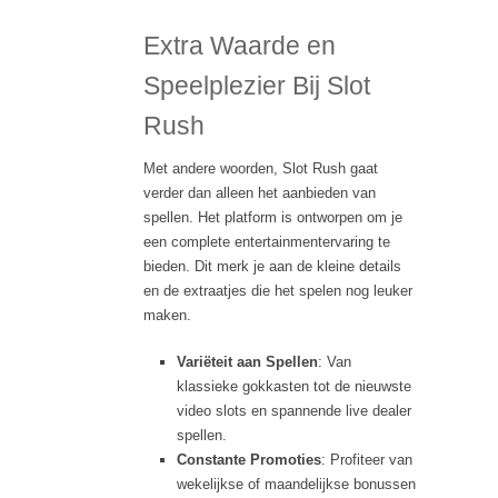
Extra Waarde en
Speelplezier Bij Slot
Rush
Met andere woorden, Slot Rush gaat
verder dan alleen het aanbieden van
spellen. Het platform is ontworpen om je
een complete entertainmentervaring te
bieden. Dit merk je aan de kleine details
en de extraatjes die het spelen nog leuker
maken.
Variëteit aan Spellen
: Van
klassieke gokkasten tot de nieuwste
video slots en spannende live dealer
spellen.
Constante Promoties
: Profiteer van
wekelijkse of maandelijkse bonussen