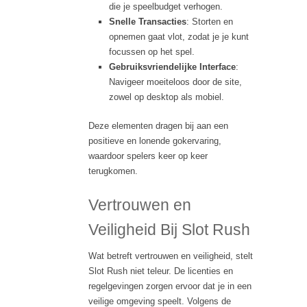
die je speelbudget verhogen.
Snelle Transacties
: Storten en
opnemen gaat vlot, zodat je je kunt
focussen op het spel.
Gebruiksvriendelijke Interface
:
Navigeer moeiteloos door de site,
zowel op desktop als mobiel.
Deze elementen dragen bij aan een
positieve en lonende gokervaring,
waardoor spelers keer op keer
terugkomen.
Vertrouwen en
Veiligheid Bij Slot Rush
Wat betreft vertrouwen en veiligheid, stelt
Slot Rush niet teleur. De licenties en
regelgevingen zorgen ervoor dat je in een
veilige omgeving speelt. Volgens de