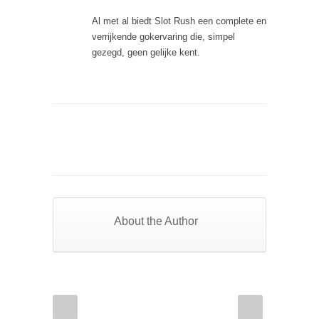
Al met al biedt Slot Rush een complete en
verrijkende gokervaring die, simpel
gezegd, geen gelijke kent.
About the Author