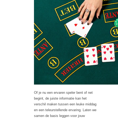
Of je nu een ervaren speler bent of net
begint, de juiste informatie kan het
verschil maken tussen een leuke middag
en een teleurstellende ervaring. Laten we
samen de basis leggen voor jouw