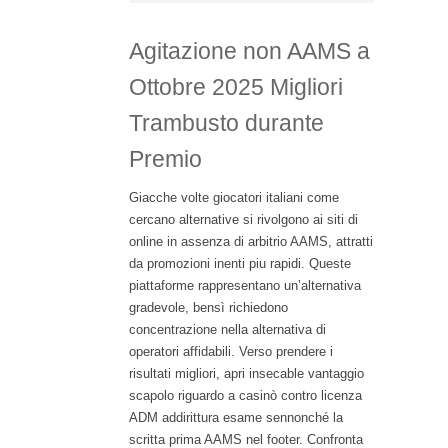
Agitazione non AAMS a
Ottobre 2025 Migliori
Trambusto durante
Premio
Giacche volte giocatori italiani come
cercano alternative si rivolgono ai siti di
online in assenza di arbitrio AAMS, attratti
da promozioni inenti piu rapidi. Queste
piattaforme rappresentano un’alternativa
gradevole, bensì richiedono
concentrazione nella alternativa di
operatori affidabili. Verso prendere i
risultati migliori, apri insecable vantaggio
scapolo riguardo a casinò contro licenza
ADM addirittura esame sennonché la
scritta prima AAMS nel footer. Confronta