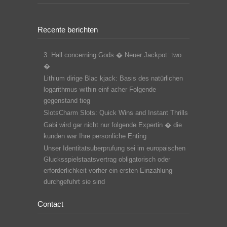
Recente berichten
3. Hall concerning Gods � Neuer Jackpot: two.
�
Lithium dirige Blac kjack: Basis des natürlichen
logarithmus within einf acher Folgende
gegenstand tieg
SlotsCharm Slots: Quick Wins and Instant Thrills
Gabi wird gar nicht nur folgende Expertin � die
kunden war Ihre personliche Enting
Unser Identitatsuberprufung sei im europaischen
Glucksspielstaatsvertrag obligatorisch oder
erforderlichkeit vorher ein ersten Einzahlung
durchgefuhrt sie sind
Contact