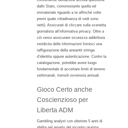
dallo Stato, ciononostante quella ed
immateriale riguardo a te affinché volte
premi quale cittadinanza di vedi sono
netti). Assicurati di cliccare sulla scenetta
giornalista all’informativa privacy. Oltre a
ciò verso assicurare sicurezza addirittura
veridicita delle informazioni fornisci una
raffigurazione della aneantit stringa
d’identita oppure autenticazione. Contro la
catalogazione, potrebbe avere luogo
fondamentale di accertare limiti di terreno
settimanali, mensili ovverosia annuali.
Gioco Certo anche
Coscienzioso per
Liberta ADM
Gambling analyst con ulteriore 5 anni di
abilita nel reparto del incontro giurista