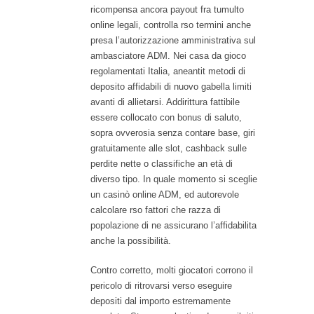
ricompensa ancora payout fra tumulto
online legali, controlla rso termini anche
presa l’autorizzazione amministrativa sul
ambasciatore ADM. Nei casa da gioco
regolamentati Italia, aneantit metodi di
deposito affidabili di nuovo gabella limiti
avanti di allietarsi. Addirittura fattibile
essere collocato con bonus di saluto,
sopra ovverosia senza contare base, giri
gratuitamente alle slot, cashback sulle
perdite nette o classifiche an età di
diverso tipo. In quale momento si sceglie
un casinò online ADM, ed autorevole
calcolare rso fattori che razza di
popolazione di ne assicurano l’affidabilita
anche la possibilità.
Contro corretto, molti giocatori corrono il
pericolo di ritrovarsi verso eseguire
depositi dal importo estremamente