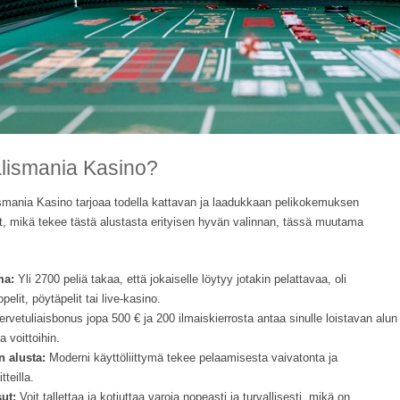
Talismania Kasino?
smania Kasino tarjoaa todella kattavan ja laadukkaan pelikokemuksen
tit, mikä tekee tästä alustasta erityisen hyvän valinnan, tässä muutama
ma:
Yli 2700 peliä takaa, että jokaiselle löytyy jotakin pelattavaa, oli
elit, pöytäpelit tai live-kasino.
rvetuliaisbonus jopa 500 € ja 200 ilmaiskierrosta antaa sinulle loistavan alun
 voittoihin.
n alusta:
Moderni käyttöliittymä tekee pelaamisesta vaivatonta ja
tteilla.
ut:
Voit tallettaa ja kotiuttaa varoja nopeasti ja turvallisesti, mikä on