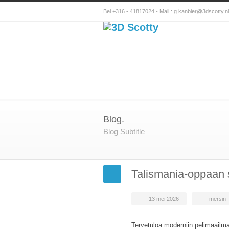
Bel +316 - 41817024 - Mail :
g.kanbier@3dscotty.nl
Blog.
Blog Subtitle
Talismania-oppaan s
13 mei 2026
mersin
Tervetuloa moderniin pelimaailmaa