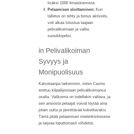
lisäksi 1000 ilmaiskierrosta.
Pelaamisen aloittaminen:
Kun
talletus on tehty ja bonus aktivoitu,
voit alkaa tutustua laajaan
pelivalikoimaan ja valita
suosikkipelisi.
in Pelivalikoiman
Syvyys ja
Monipuolisuus
Katsotaanpa tarkemmin, miten Casino
erottuu kilpailijoistaan pelivalikoimansa
osalta. Valikoima on todellakin valtava, ja
sen ansiosta pelaajat voivat löytää aina
jotain uutta ja jännittävää kokeiltavaksi.
Tämä pitää pelaamisen mielenkiintoisena
ja tarjoaa loputtomasti viihdettä.