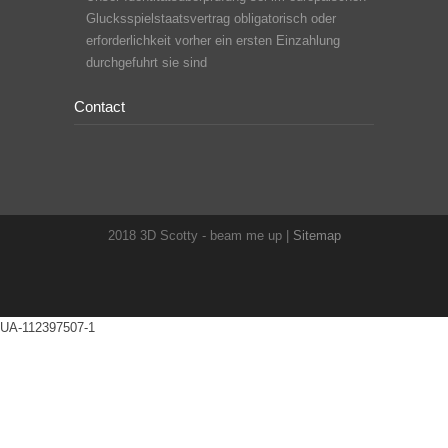
Glucksspielstaatsvertrag obligatorisch oder
erforderlichkeit vorher ein ersten Einzahlung
durchgefuhrt sie sind
Contact
2018 3D Scotty - beam me up |
Sitemap
UA-112397507-1