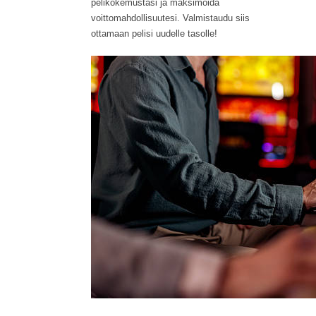
pelikokemustasi ja maksimoida
voittomahdollisuutesi. Valmistaudu siis
ottamaan pelisi uudelle tasolle!