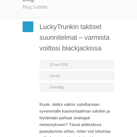
Blog Subtitle
LuckyTrunkin taktiset
suunnitelmat – varmista
voittosi blackjackissa
13 mei 2026
mersin
Gambling
Kuule, oletko valmis sukeltamaan
syvemmälle kasinomaailman saloihin ja
löytämään parhaat strategiat
menestykseen? Tässä artikkelissa
pureudumme siihen, miten voit tehostaa