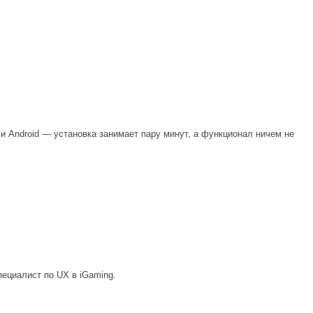
 и Android — установка занимает пару минут, а функционал ничем не
пециалист по UX в iGaming.