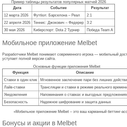
Пример таблицы результатов популярных матчей 2026
Дата
Событие
Результат
12 марта 2026
Футбол: Барселона – Реал
2:1
22 апреля 2026
Теннис: Джокович – Федерер
3:2
30 мая 2026
Киберспорт: Dota 2 Турнир
Победа Team A
Мобильное приложение Melbet
Разработчики Melbet понимают современного игрока — мобильный досту
уступает полной версии сайта.
Основные функции приложения Melbet
Функция
Описание
Ставки в один клик
Мгновенное заключение пари без лишних действ
Лайв-ставки
Трансляции и ставки в режиме реального времен
Уведомления
Напоминания о ставках и выгодных предложения
Безопасность
Надежное шифрование и защита данных
«Мобильное приложение Melbet – это ваш карманный беттинг-асси
Бонусы и акции в Melbet