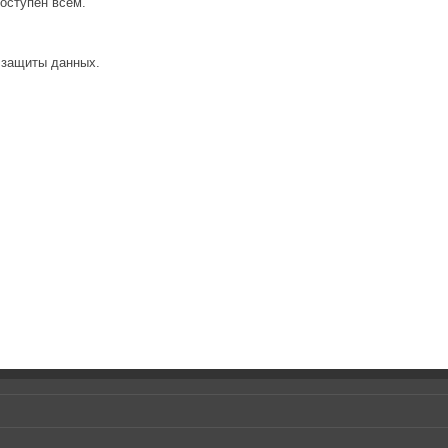
доступен всем.
 защиты данных.