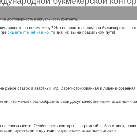
еждународной букмекерской конто
 за достоверность и актуальность контента.
опулярность по всему миру? Это не просто очередная букмекерская кон
 где
скачать melbet казино
, то значит, вы на правильном пути!
на рынке ставок и азартных игр. Зарегистрированная и лицензированная
еми, кто желает разнообразить свой досуг качественными азартными ра
 на своем месте. Особенность конторы — огромный выбор ставок, начин
лотами, рулетками и другими популярными азартными играми.