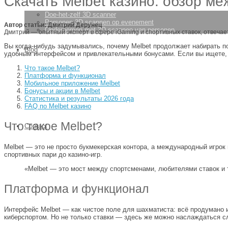
Скачать Melbet казино: обзор м
Doe-het-zelf 3D scanner
Personen 3D scannen op evenement
Автор статьи: Дмитрий Дерунец
Ondernemen met 3D scannen van personen
Дмитрий — опытный эксперт в сфере iGaming и спортивных ставок, отвечает
Вы когда-нибудь задумывались, почему Melbet продолжает набирать п
Blog
удобным интерфейсом и привлекательными бонусами. Если вы ищете,
Что такое Melbet?
Платформа и функционал
Мобильное приложение Melbet
Бонусы и акции в Melbet
Статистика и результаты 2026 года
FAQ по Melbet казино
Что такое Melbet?
Contact
Melbet — это не просто букмекерская контора, а международный игрок 
спортивных пари до казино-игр.
«Melbet — это мост между спортсменами, любителями ставок и т
Платформа и функционал
Интерфейс Melbet — как чистое поле для шахматиста: всё продумано и
киберспортом. Но не только ставки — здесь же можно наслаждаться с