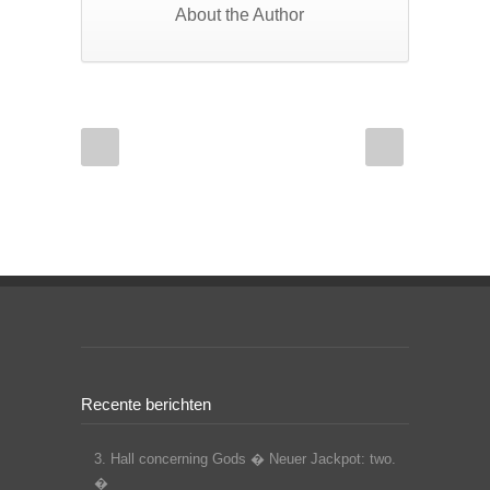
About the Author
Recente berichten
3. Hall concerning Gods � Neuer Jackpot: two.
�