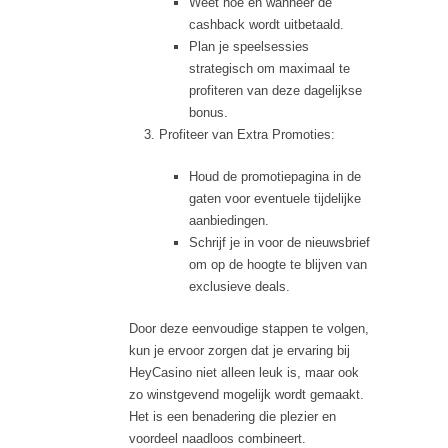
Weet hoe en wanneer de
cashback wordt uitbetaald.
Plan je speelsessies
strategisch om maximaal te
profiteren van deze dagelijkse
bonus.
Profiteer van Extra Promoties:
Houd de promotiepagina in de
gaten voor eventuele tijdelijke
aanbiedingen.
Schrijf je in voor de nieuwsbrief
om op de hoogte te blijven van
exclusieve deals.
Door deze eenvoudige stappen te volgen,
kun je ervoor zorgen dat je ervaring bij
HeyCasino niet alleen leuk is, maar ook
zo winstgevend mogelijk wordt gemaakt.
Het is een benadering die plezier en
voordeel naadloos combineert.