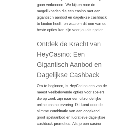
gaan verkennen. We kijken naar de
mogelijkheden die een casino met een
gigantisch aanbod en dagelijkse cashback
te bieden heeft, en waarom dit een van de
beste opties kan zijn voor jou als speler.
Ontdek de Kracht van
HeyCasino: Een
Gigantisch Aanbod en
Dagelijkse Cashback
Om te beginnen, is HeyCasino een van de
meest veelbelovende opties voor spelers
die op zoek zijn naar een uitzonderlijke
online casino-ervaring. Dit komt door de
slimme combinatie van een ongekend
groot spelaanbod en lucratieve dagelijkse
cashback-promoties. Als je een casino