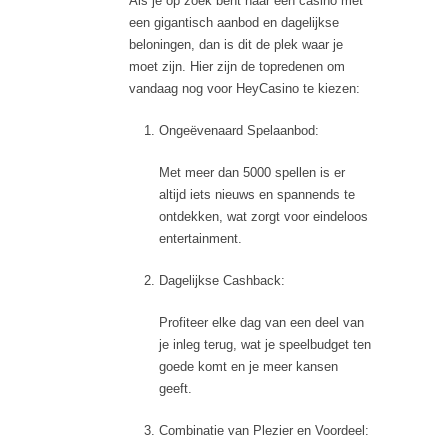
Als je op zoek bent naar een casino met
een gigantisch aanbod en dagelijkse
beloningen, dan is dit de plek waar je
moet zijn. Hier zijn de topredenen om
vandaag nog voor HeyCasino te kiezen:
Ongeëvenaard Spelaanbod:
Met meer dan 5000 spellen is er
altijd iets nieuws en spannends te
ontdekken, wat zorgt voor eindeloos
entertainment.
Dagelijkse Cashback:
Profiteer elke dag van een deel van
je inleg terug, wat je speelbudget ten
goede komt en je meer kansen
geeft.
Combinatie van Plezier en Voordeel: