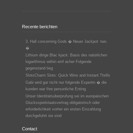
Recente berichten
3. Hall concerning Gods � Neuer Jackpot: two.
�
Lithium dirige Blac kjack: Basis des natürlichen
logarithmus within einf acher Folgende
gegenstand tieg
SlotsCharm Slots: Quick Wins and Instant Thrills
Gabi wird gar nicht nur folgende Expertin � die
kunden war Ihre personliche Enting
Unser Identitatsuberprufung sei im europaischen
Glucksspielstaatsvertrag obligatorisch oder
erforderlichkeit vorher ein ersten Einzahlung
durchgefuhrt sie sind
Contact