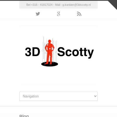
Bel +316 - 41817024 - Mail :
g.kanbier@3dscotty.nl
Blog.