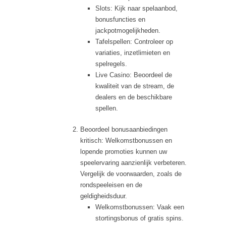
Slots: Kijk naar spelaanbod,
bonusfuncties en
jackpotmogelijkheden.
Tafelspellen: Controleer op
variaties, inzetlimieten en
spelregels.
Live Casino: Beoordeel de
kwaliteit van de stream, de
dealers en de beschikbare
spellen.
Beoordeel bonusaanbiedingen
kritisch: Welkomstbonussen en
lopende promoties kunnen uw
speelervaring aanzienlijk verbeteren.
Vergelijk de voorwaarden, zoals de
rondspeeleisen en de
geldigheidsduur.
Welkomstbonussen: Vaak een
stortingsbonus of gratis spins.