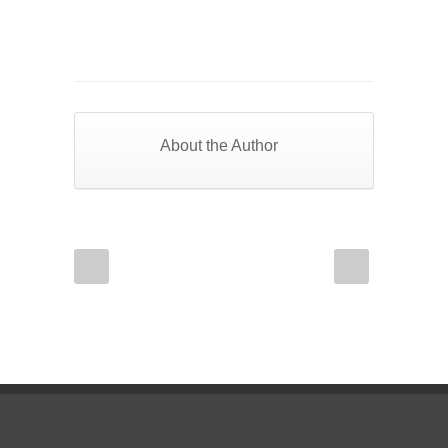
About the Author