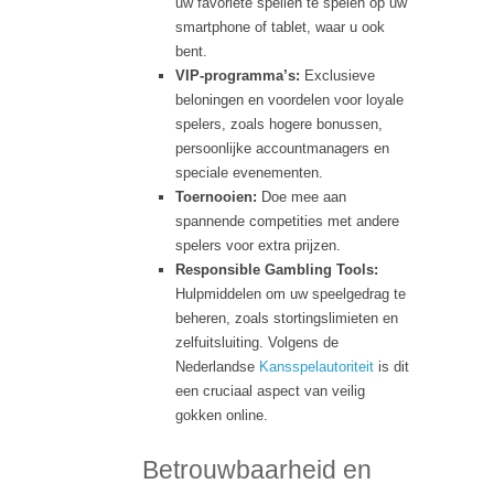
uw favoriete spellen te spelen op uw
smartphone of tablet, waar u ook
bent.
VIP-programma’s:
Exclusieve
beloningen en voordelen voor loyale
spelers, zoals hogere bonussen,
persoonlijke accountmanagers en
speciale evenementen.
Toernooien:
Doe mee aan
spannende competities met andere
spelers voor extra prijzen.
Responsible Gambling Tools:
Hulpmiddelen om uw speelgedrag te
beheren, zoals stortingslimieten en
zelfuitsluiting. Volgens de
Nederlandse
Kansspelautoriteit
is dit
een cruciaal aspect van veilig
gokken online.
Betrouwbaarheid en