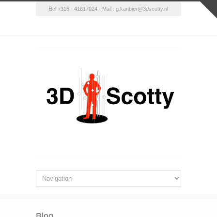
Bel +316 - 41817024 - Mail :
g.kanbier@3dscotty.nl
Blog.