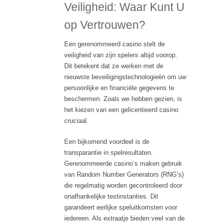
Veiligheid: Waar Kunt U
op Vertrouwen?
Een gerenommeerd casino stelt de
veiligheid van zijn spelers altijd voorop.
Dit betekent dat ze werken met de
nieuwste beveiligingstechnologieën om uw
persoonlijke en financiële gegevens te
beschermen. Zoals we hebben gezien, is
het kiezen van een gelicentieerd casino
cruciaal.
Een bijkomend voordeel is de
transparantie in spelresultaten.
Gerenommeerde casino’s maken gebruik
van Random Number Generators (RNG’s)
die regelmatig worden gecontroleerd door
onafhankelijke testinstanties. Dit
garandeert eerlijke speluitkomsten voor
iedereen. Als extraatje bieden veel van de