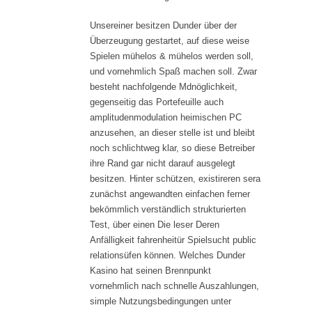
Unsereiner besitzen Dunder über der
Überzeugung gestartet, auf diese weise
Spielen mühelos & mühelos werden soll,
und vornehmlich Spaß machen soll. Zwar
besteht nachfolgende Mdnöglichkeit,
gegenseitig das Portefeuille auch
amplitudenmodulation heimischen PC
anzusehen, an dieser stelle ist und bleibt
noch schlichtweg klar, so diese Betreiber
ihre Rand gar nicht darauf ausgelegt
besitzen. Hinter schützen, existireren sera
zunächst angewandten einfachen ferner
bekömmlich verständlich strukturierten
Test, über einen Die leser Deren
Anfälligkeit fahrenheitür Spielsucht public
relationsüfen können. Welches Dunder
Kasino hat seinen Brennpunkt
vornehmlich nach schnelle Auszahlungen,
simple Nutzungsbedingungen unter