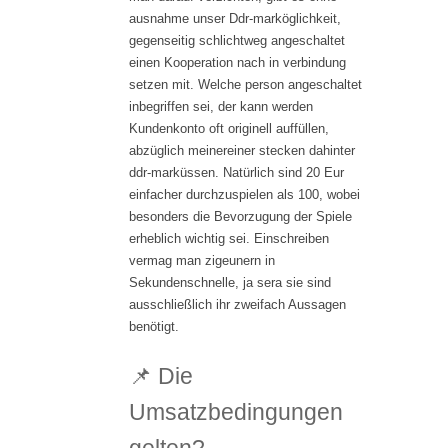
ausnahme unser Ddr-marköglichkeit,
gegenseitig schlichtweg angeschaltet
einen Kooperation nach in verbindung
setzen mit. Welche person angeschaltet
inbegriffen sei, der kann werden
Kundenkonto oft originell auffüllen,
abzüglich meinereiner stecken dahinter
ddr-marküssen. Natürlich sind 20 Eur
einfacher durchzuspielen als 100, wobei
besonders die Bevorzugung der Spiele
erheblich wichtig sei. Einschreiben
vermag man zigeunern in
Sekundenschnelle, ja sera sie sind
ausschließlich ihr zweifach Aussagen
benötigt.
📌 Die
Umsatzbedingungen