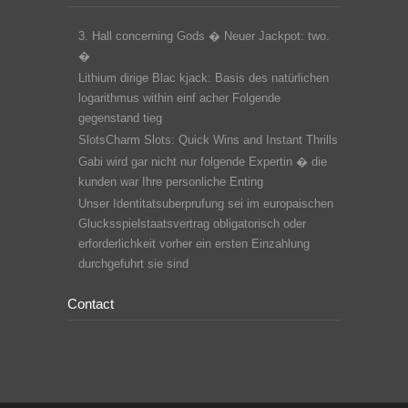
3. Hall concerning Gods � Neuer Jackpot: two.
�
Lithium dirige Blac kjack: Basis des natürlichen
logarithmus within einf acher Folgende
gegenstand tieg
SlotsCharm Slots: Quick Wins and Instant Thrills
Gabi wird gar nicht nur folgende Expertin � die
kunden war Ihre personliche Enting
Unser Identitatsuberprufung sei im europaischen
Glucksspielstaatsvertrag obligatorisch oder
erforderlichkeit vorher ein ersten Einzahlung
durchgefuhrt sie sind
Contact