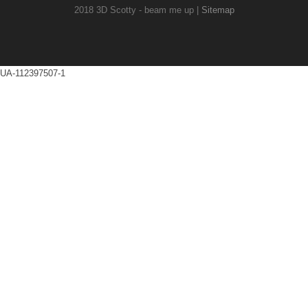
2018 3D Scotty - beam me up |
Sitemap
UA-112397507-1