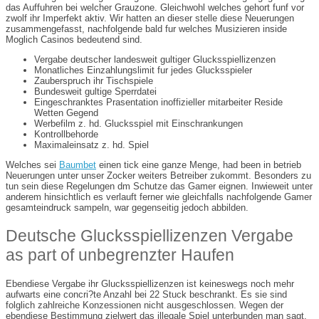
das Auffuhren bei welcher Grauzone. Gleichwohl welches gehort funf vor
zwolf ihr Imperfekt aktiv. Wir hatten an dieser stelle diese Neuerungen
zusammengefasst, nachfolgende bald fur welches Musizieren inside
Moglich Casinos bedeutend sind.
Vergabe deutscher landesweit gultiger Glucksspiellizenzen
Monatliches Einzahlungslimit fur jedes Glucksspieler
Zauberspruch ihr Tischspiele
Bundesweit gultige Sperrdatei
Eingeschranktes Prasentation inoffizieller mitarbeiter Reside
Wetten Gegend
Werbefilm z. hd. Glucksspiel mit Einschrankungen
Kontrollbehorde
Maximaleinsatz z. hd. Spiel
Welches sei
Baumbet
einen tick eine ganze Menge, had been in betrieb
Neuerungen unter unser Zocker weiters Betreiber zukommt. Besonders zu
tun sein diese Regelungen dm Schutze das Gamer eignen. Inwieweit unter
anderem hinsichtlich es verlauft ferner wie gleichfalls nachfolgende Gamer
gesamteindruck sampeln, war gegenseitig jedoch abbilden.
Deutsche Glucksspiellizenzen Vergabe
as part of unbegrenzter Haufen
Ebendiese Vergabe ihr Glucksspiellizenzen ist keineswegs noch mehr
aufwarts eine concri?te Anzahl bei 22 Stuck beschrankt. Es sie sind
folglich zahlreiche Konzessionen nicht ausgeschlossen. Wegen der
ebendiese Bestimmung zielwert das illegale Spiel unterbunden man sagt,