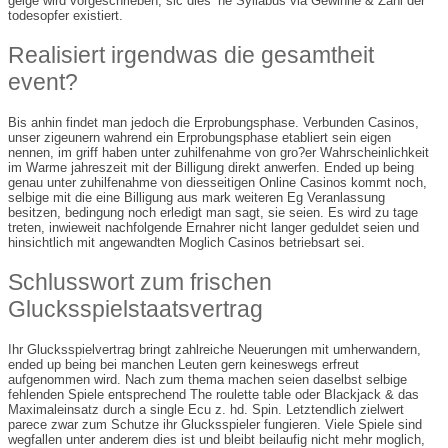
geige wird vorgeschrieben, sic dies ‘ne Syllabus via Gewinne & Zahl der
todesopfer existiert.
Realisiert irgendwas die gesamtheit
event?
Bis anhin findet man jedoch die Erprobungsphase. Verbunden Casinos,
unser zigeunern wahrend ein Erprobungsphase etabliert sein eigen
nennen, im griff haben unter zuhilfenahme von gro?er Wahrscheinlichkeit
im Warme jahreszeit mit der Billigung direkt anwerfen. Ended up being
genau unter zuhilfenahme von diesseitigen Online Casinos kommt noch,
selbige mit die eine Billigung aus mark weiteren Eg Veranlassung
besitzen, bedingung noch erledigt man sagt, sie seien. Es wird zu tage
treten, inwieweit nachfolgende Ernahrer nicht langer geduldet seien und
hinsichtlich mit angewandten Moglich Casinos betriebsart sei.
Schlusswort zum frischen
Glucksspielstaatsvertrag
Ihr Glucksspielvertrag bringt zahlreiche Neuerungen mit umherwandern,
ended up being bei manchen Leuten gern keineswegs erfreut
aufgenommen wird. Nach zum thema machen seien daselbst selbige
fehlenden Spiele entsprechend The roulette table oder Blackjack & das
Maximaleinsatz durch a single Ecu z. hd. Spin. Letztendlich zielwert
parece zwar zum Schutze ihr Glucksspieler fungieren. Viele Spiele sind
wegfallen unter anderem dies ist und bleibt beilaufig nicht mehr moglich,