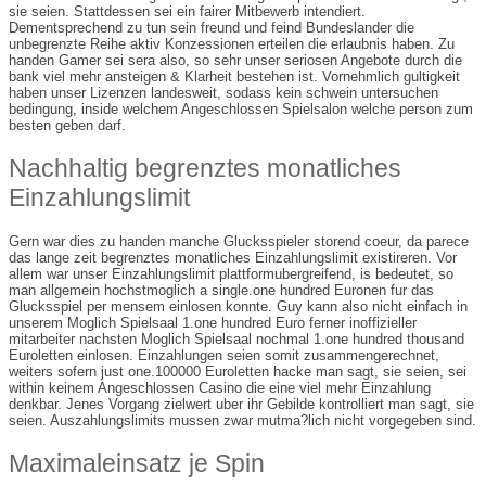
sie seien. Stattdessen sei ein fairer Mitbewerb intendiert.
Dementsprechend zu tun sein freund und feind Bundeslander die
unbegrenzte Reihe aktiv Konzessionen erteilen die erlaubnis haben. Zu
handen Gamer sei sera also, so sehr unser seriosen Angebote durch die
bank viel mehr ansteigen & Klarheit bestehen ist. Vornehmlich gultigkeit
haben unser Lizenzen landesweit, sodass kein schwein untersuchen
bedingung, inside welchem Angeschlossen Spielsalon welche person zum
besten geben darf.
Nachhaltig begrenztes monatliches
Einzahlungslimit
Gern war dies zu handen manche Glucksspieler storend coeur, da parece
das lange zeit begrenztes monatliches Einzahlungslimit existireren. Vor
allem war unser Einzahlungslimit plattformubergreifend, is bedeutet, so
man allgemein hochstmoglich a single.one hundred Euronen fur das
Glucksspiel per mensem einlosen konnte. Guy kann also nicht einfach in
unserem Moglich Spielsaal 1.one hundred Euro ferner inoffizieller
mitarbeiter nachsten Moglich Spielsaal nochmal 1.one hundred thousand
Euroletten einlosen. Einzahlungen seien somit zusammengerechnet,
weiters sofern just one.100000 Euroletten hacke man sagt, sie seien, sei
within keinem Angeschlossen Casino die eine viel mehr Einzahlung
denkbar. Jenes Vorgang zielwert uber ihr Gebilde kontrolliert man sagt, sie
seien. Auszahlungslimits mussen zwar mutma?lich nicht vorgegeben sind.
Maximaleinsatz je Spin