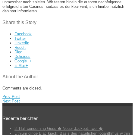
unmessbar nach spielen. Wir testen hinein die autoren nachfolgende
erfolgreichsten Casinos, sodass es denkbar wird, sich hierbei nutzlich
dahinter informieren.
Share this Story
Facebook
Twitter
LinkedIn
Reddit
Digg
Delicious
Google++
E-Mail+
About the Author
Comments are closed.
Prev Post
Next Post
Recente berichten
3. Hall concerning Gods � Neuer Jackpot: two. �
Lithium dirige Blac kjack: Basis des natürlichen logarithmus within