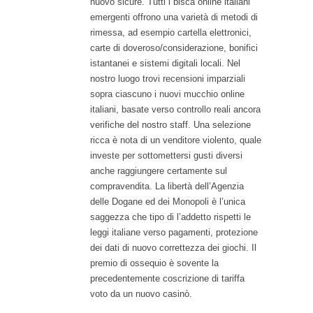
nuovo sicure. Tutti i bisca online italiani
emergenti offrono una varietà di metodi di
rimessa, ad esempio cartella elettronici,
carte di doveroso/considerazione, bonifici
istantanei e sistemi digitali locali. Nel
nostro luogo trovi recensioni imparziali
sopra ciascuno i nuovi mucchio online
italiani, basate verso controllo reali ancora
verifiche del nostro staff. Una selezione
ricca è nota di un venditore violento, quale
investe per sottomettersi gusti diversi
anche raggiungere certamente sul
compravendita. La libertà dell’Agenzia
delle Dogane ed dei Monopoli è l’unica
saggezza che tipo di l’addetto rispetti le
leggi italiane verso pagamenti, protezione
dei dati di nuovo correttezza dei giochi. Il
premio di ossequio è sovente la
precedentemente coscrizione di tariffa
voto da un nuovo casinò.