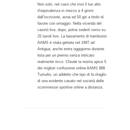
Non solo, nel caso che invii il tuo atto
d’equivalenza in mezzo a 4 giorni
dall’iscrizione, avrai ed 50 giri a titolo di
favore con omaggio. Nella vicenda del
casinò live, dopo, potrai sederti verso su
25 tavoli live. La basamento di trambusto
AAMS è stata gettata nel 1997 ad
Antigua, anche entra oggigiorno durante
lista per un premio senza intricato
realmente ricco. Chiude la nostra apice 5
dei migliori confusione online AAMS 888
Tumulto, un addetto che tipo di fa ritaglio
di una evidente casato nel società delle
scommesse sportive online a distanza.