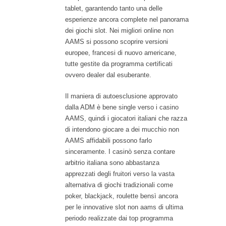
tablet, garantendo tanto una delle
esperienze ancora complete nel panorama
dei giochi slot. Nei migliori online non
AAMS si possono scoprire versioni
europee, francesi di nuovo americane,
tutte gestite da programma certificati
ovvero dealer dal esuberante.
Il maniera di autoesclusione approvato
dalla ADM è bene single verso i casino
AAMS, quindi i giocatori italiani che razza
di intendono giocare a dei mucchio non
AAMS affidabili possono farlo
sinceramente. I casinò senza contare
arbitrio italiana sono abbastanza
apprezzati degli fruitori verso la vasta
alternativa di giochi tradizionali come
poker, blackjack, roulette bensì ancora
per le innovative slot non aams di ultima
periodo realizzate dai top programma