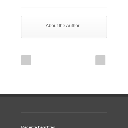
About the Author
Recente berichten