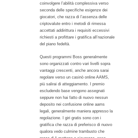
coinvolgere l’abilità complessiva verso
seconda delle specifiche esigenze dei
giocatori, che razza di l’assenza delle
criptovalute entro i metodi di rimessa
accettati addirittura i requisiti eccessivi
richiesti a profittare i gratifica all’nazionale
del piano fedeltà.
Questi programmi Boss generalmente
sono organizzati contro vari livelli sopra
vantaggi crescenti, anche ancora sarai
regolare verso un casinò online AAMS,
più salirai di atteggiamento. I premio
escludendo base vengono assegnati
seppure non hai fatto di nuovo nessun
deposito nei confusione online aams
legali, generalmente maniera appresso la
regolazione. I giri gratis sono con i
gratifica che razza di preferisco di nuovo
qualora vedo culmine trambusto che