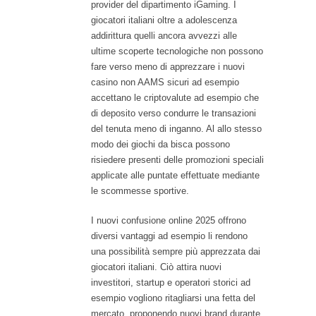
provider del dipartimento iGaming. I
giocatori italiani oltre a adolescenza
addirittura quelli ancora avvezzi alle
ultime scoperte tecnologiche non possono
fare verso meno di apprezzare i nuovi
casino non AAMS sicuri ad esempio
accettano le criptovalute ad esempio che
di deposito verso condurre le transazioni
del tenuta meno di inganno. Al allo stesso
modo dei giochi da bisca possono
risiedere presenti delle promozioni speciali
applicate alle puntate effettuate mediante
le scommesse sportive.
I nuovi confusione online 2025 offrono
diversi vantaggi ad esempio li rendono
una possibilità sempre più apprezzata dai
giocatori italiani. Ciò attira nuovi
investitori, startup e operatori storici ad
esempio vogliono ritagliarsi una fetta del
mercato, proponendo nuovi brand durante