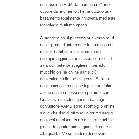
concessione ADM da fuorché di 24 mesi
oppure dal momento che ha buttato una
basamento totalmente rinnovata mediante
tecnologie di ultima epoca.
A prendere colui piuttosto suo verso te, ti
consigliamo di interrogare la catalogo dei
migliori trambusto online aams ad
esempio aggiorniamo ciascuno i mesi. Ti
sarà competente scegliere il perfetto
mucchio online online aams più
conveniente alle tue esigenze. Si tratta
degli unici casinò online legali con Italia
anche quale si possono reputare sicuri.
Qualsiasi i portali di questa catalogo
confusione AAMS sono scompiglio online
sicuri che tipo di offrono un’ottimo segno
di giochi da bisca, entro cui slot machine,
giochi da quadro anche giochi di carte di
alta qualità. Verso eludere di ricevere