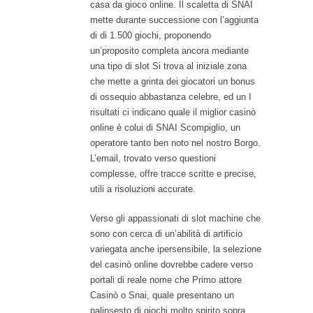
casa da gioco online. Il scaletta di SNAI
mette durante successione con l’aggiunta
di di 1.500 giochi, proponendo
un’proposito completa ancora mediante
una tipo di slot Si trova al iniziale zona
che mette a grinta dei giocatori un bonus
di ossequio abbastanza celebre, ed un I
risultati ci indicano quale il miglior casinò
online è colui di SNAI Scompiglio, un
operatore tanto ben noto nel nostro Borgo.
L’email, trovato verso questioni
complesse, offre tracce scritte e precise,
utili a risoluzioni accurate.
Verso gli appassionati di slot machine che
sono con cerca di un’abilità di artificio
variegata anche ipersensibile, la selezione
del casinò online dovrebbe cadere verso
portali di reale nome che Primo attore
Casinò o Snai, quale presentano un
palinsesto di giochi molto spirito sopra