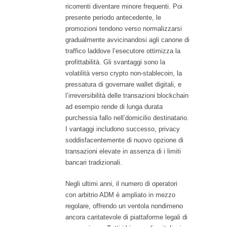
ricorrenti diventare minore frequenti. Poi
presente periodo antecedente, le
promozioni tendono verso normalizzarsi
gradualmente avvicinandosi agli canone di
traffico laddove l’esecutore ottimizza la
profittabilità. Gli svantaggi sono la
volatilità verso crypto non-stablecoin, la
pressatura di governare wallet digitali, e
l’irreversibilità delle transazioni blockchain
ad esempio rende di lunga durata
purchessia fallo nell’domicilio destinatario.
I vantaggi includono successo, privacy
soddisfacentemente di nuovo opzione di
transazioni elevate in assenza di i limiti
bancari tradizionali.
Negli ultimi anni, il numero di operatori
con arbitrio ADM è ampliato in mezzo
regolare, offrendo un ventola nondimeno
ancora caritatevole di piattaforme legali di