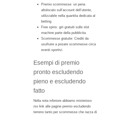
Premio scommesse: un pena
altolocato sull’account dell’utente,
utilizzabile nella quantita dedicata al
betting.
Free spins: giri gratuiti sulle slot
machine parte della pubblicita.
Scommesse gratuite: Crediti da
usufruire a posare scommesse circa
eventi sportivi.
Esempi di premio
pronto escludendo
pieno e escludendo
fatto
Nella nota inferiore abbiamo misterioso
rso link alle pagine premio escludendo
terreno tanto per scommesse che razza di