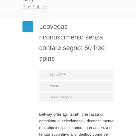
Blog Subtitle
Leovegas
riconoscimento senza
contare segno: 50 free
spins
1 juni 2026
mersin
Geen categorie
Betway offre agli iscritti che razza di
campione di selezionano il riconoscimento
mucchio indivisible onorario in assenza di
tenuta suppletivo allo identico come per