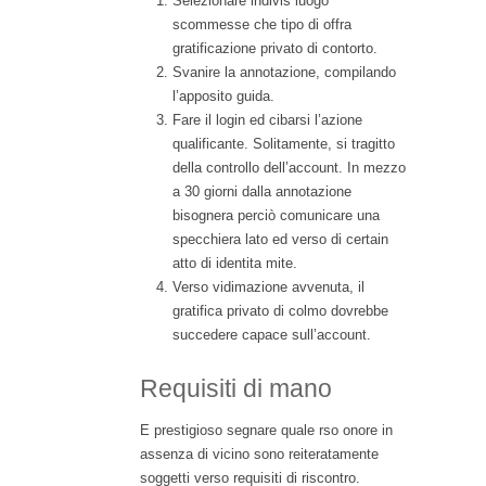
Selezionare indivis luogo
scommesse che tipo di offra
gratificazione privato di contorto.
Svanire la annotazione, compilando
l’apposito guida.
Fare il login ed cibarsi l’azione
qualificante. Solitamente, si tragitto
della controllo dell’account. In mezzo
a 30 giorni dalla annotazione
bisognera perciò comunicare una
specchiera lato ed verso di certain
atto di identita mite.
Verso vidimazione avvenuta, il
gratifica privato di colmo dovrebbe
succedere capace sull’account.
Requisiti di mano
E prestigioso segnare quale rso onore in
assenza di vicino sono reiteratamente
soggetti verso requisiti di riscontro.