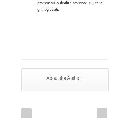
promozioni substitut proposte su utenti
gia registrati.
About the Author