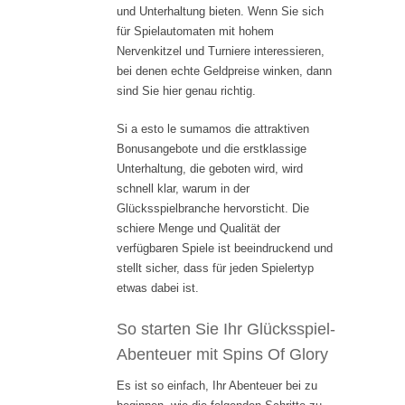
und Unterhaltung bieten. Wenn Sie sich
für Spielautomaten mit hohem
Nervenkitzel und Turniere interessieren,
bei denen echte Geldpreise winken, dann
sind Sie hier genau richtig.
Si a esto le sumamos die attraktiven
Bonusangebote und die erstklassige
Unterhaltung, die geboten wird, wird
schnell klar, warum in der
Glücksspielbranche hervorsticht. Die
schiere Menge und Qualität der
verfügbaren Spiele ist beeindruckend und
stellt sicher, dass für jeden Spielertyp
etwas dabei ist.
So starten Sie Ihr Glücksspiel-
Abenteuer mit Spins Of Glory
Es ist so einfach, Ihr Abenteuer bei zu