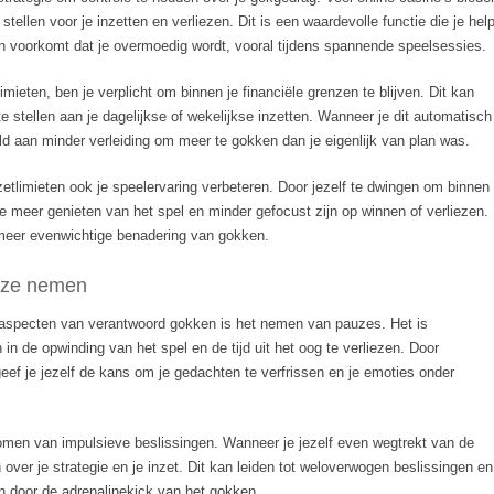
stellen voor je inzetten en verliezen. Dit is een waardevolle functie die je help
n voorkomt dat je overmoedig wordt, vooral tijdens spannende speelsessies.
mieten, ben je verplicht om binnen je financiële grenzen te blijven. Dit kan
 stellen aan je dagelijkse of wekelijkse inzetten. Wanneer je dit automatisch
teld aan minder verleiding om meer te gokken dan je eigenlijk van plan was.
zetlimieten ook je speelervaring verbeteren. Door jezelf te dwingen om binnen
je meer genieten van het spel en minder gefocust zijn op winnen of verliezen.
meer evenwichtige benadering van gokken.
uze nemen
aspecten van verantwoord gokken is het nemen van pauzes. Het is
 in de opwinding van het spel en de tijd uit het oog te verliezen. Door
geef je jezelf de kans om je gedachten te verfrissen en je emoties onder
omen van impulsieve beslissingen. Wanneer je jezelf even wegtrekt van de
 over je strategie en je inzet. Dit kan leiden tot weloverwogen beslissingen en
n door de adrenalinekick van het gokken.