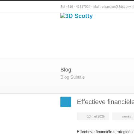
Bel +316 - 41817024 - Mail :
g.kanbier@3dscotty.nl
Blog.
Blog Subtitle
Effectieve financië
13 mei 2026
mersin
Effectieve financiële strategieë