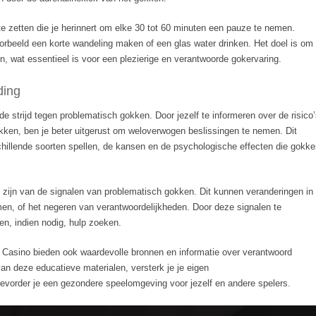
e zetten die je herinnert om elke 30 tot 60 minuten een pauze te nemen.
orbeeld een korte wandeling maken of een glas water drinken. Het doel is om
n, wat essentieel is voor een plezierige en verantwoorde gokervaring.
ding
 de strijd tegen problematisch gokken. Door jezelf te informeren over de risico
kken, ben je beter uitgerust om weloverwogen beslissingen te nemen. Dit
chillende soorten spellen, de kansen en de psychologische effecten die gokk
e zijn van de signalen van problematisch gokken. Dit kunnen veranderingen in
emen, of het negeren van verantwoordelijkheden. Door deze signalen te
 en, indien nodig, hulp zoeken.
l Casino bieden ook waardevolle bronnen en informatie over verantwoord
n deze educatieve materialen, versterk je je eigen
bevorder je een gezondere speelomgeving voor jezelf en andere spelers.