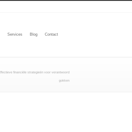
Services
Blog
Contact
ffectieve financiële strategieën voor verantwoord
gokken