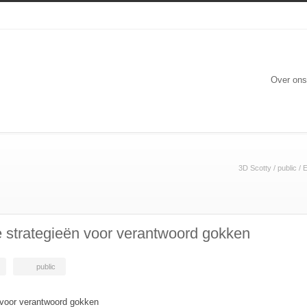
Over ons
3D Scotty
/
public
/
E
le strategieën voor verantwoord gokken
public
n voor verantwoord gokken