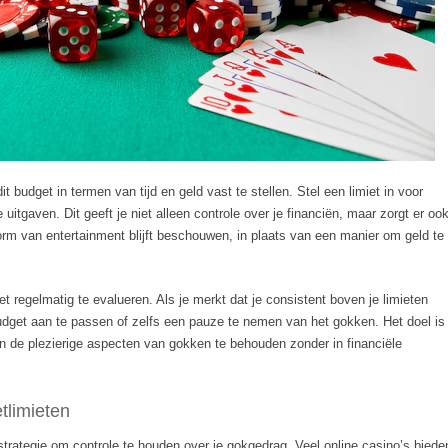
t budget in termen van tijd en geld vast te stellen. Stel een limiet in voor
 uitgaven. Dit geeft je niet alleen controle over je financiën, maar zorgt er oo
orm van entertainment blijft beschouwen, in plaats van een manier om geld te
t regelmatig te evalueren. Als je merkt dat je consistent boven je limieten
udget aan te passen of zelfs een pauze te nemen van het gokken. Het doel is
 en de plezierige aspecten van gokken te behouden zonder in financiële
tlimieten
 strategie om controle te houden over je gokgedrag. Veel online casino’s biede