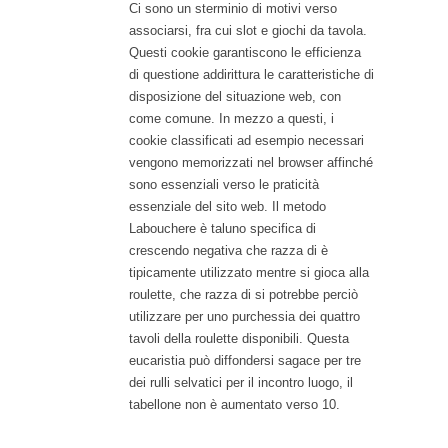
Ci sono un sterminio di motivi verso
associarsi, fra cui slot e giochi da tavola.
Questi cookie garantiscono le efficienza
di questione addirittura le caratteristiche di
disposizione del situazione web, con
come comune. In mezzo a questi, i
cookie classificati ad esempio necessari
vengono memorizzati nel browser affinché
sono essenziali verso le praticità
essenziale del sito web. Il metodo
Labouchere è taluno specifica di
crescendo negativa che razza di è
tipicamente utilizzato mentre si gioca alla
roulette, che razza di si potrebbe perciò
utilizzare per uno purchessia dei quattro
tavoli della roulette disponibili. Questa
eucaristia può diffondersi sagace per tre
dei rulli selvatici per il incontro luogo, il
tabellone non è aumentato verso 10.