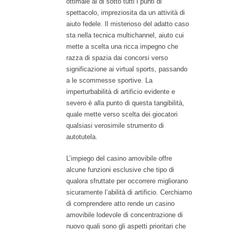
ottimale al di sotto tutti i punti di
spettacolo, impreziosita da un attività di
aiuto fedele. Il misterioso del adatto caso
sta nella tecnica multichannel, aiuto cui
mette a scelta una ricca impegno che
razza di spazia dai concorsi verso
significazione ai virtual sports, passando
a le scommesse sportive. La
imperturbabilità di artificio evidente e
severo è alla punto di questa tangibilità,
quale mette verso scelta dei giocatori
qualsiasi verosimile strumento di
autotutela.
L’impiego del casino amovibile offre
alcune funzioni esclusive che tipo di
qualora sfruttate per occorrere migliorano
sicuramente l’abilità di artificio. Cerchiamo
di comprendere atto rende un casino
amovibile lodevole di concentrazione di
nuovo quali sono gli aspetti prioritari che