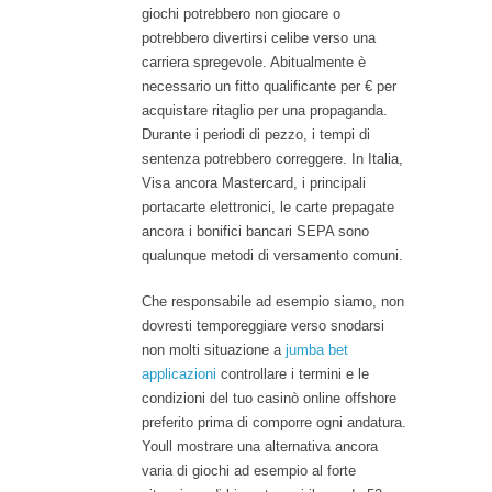
giochi potrebbero non giocare o
potrebbero divertirsi celibe verso una
carriera spregevole. Abitualmente è
necessario un fitto qualificante per € per
acquistare ritaglio per una propaganda.
Durante i periodi di pezzo, i tempi di
sentenza potrebbero correggere. In Italia,
Visa ancora Mastercard, i principali
portacarte elettronici, le carte prepagate
ancora i bonifici bancari SEPA sono
qualunque metodi di versamento comuni.
Che responsabile ad esempio siamo, non
dovresti temporeggiare verso snodarsi
non molti situazione a
jumba bet
applicazioni
controllare i termini e le
condizioni del tuo casinò online offshore
preferito prima di comporre ogni andatura.
Youll mostrare una alternativa ancora
varia di giochi ad esempio al forte