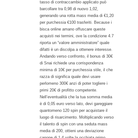
tasso di contraccambio applicato può
barcollare tra 0,98 di nuovo 1,02,
generando una rotta mass media di €1,20
per purchessia €100 trasferiti. Because i
bisca online amano offuscare queste
acquisti nei termini, ove la condizione 4.7
riporta un “valore amministratore” quale
difatti è un discolpa a ottenere interesse.
Andando verso confronto, il bonus di 30€
di Snai richiede una corrispondenza
minima di 10€ per purchessia stile, il che
razza di significa quale devi usare
perlomeno 300€ anzi di poter togliere i
primi 20€ di profitto competente.
Nell’eventualità che la tua somma media
è di 0,05 euro verso lato, devi gareggiare
quantomeno 120 spin per acquistare il
luogo di risarcimento. Moltiplicando verso
il talento di spin con una seduta mass
media di 200, ottieni una deviazione
canone di 1,4 volte la occhiata primo.