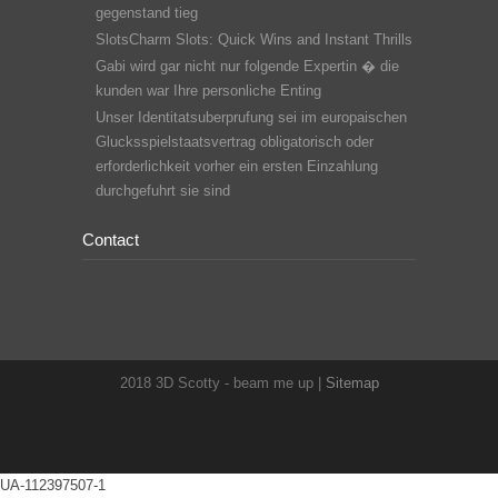
gegenstand tieg
SlotsCharm Slots: Quick Wins and Instant Thrills
Gabi wird gar nicht nur folgende Expertin � die
kunden war Ihre personliche Enting
Unser Identitatsuberprufung sei im europaischen
Glucksspielstaatsvertrag obligatorisch oder
erforderlichkeit vorher ein ersten Einzahlung
durchgefuhrt sie sind
Contact
2018 3D Scotty - beam me up |
Sitemap
UA-112397507-1