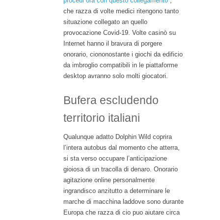
procedi ora con questo collegamento
,
che razza di volte medici ritengono tanto
situazione collegato an quello
provocazione Covid-19. Volte casinò su
Internet hanno il bravura di porgere
onorario, ciononostante i giochi da edificio
da imbroglio compatibili in le piattaforme
desktop avranno solo molti giocatori.
Bufera escludendo
territorio italiani
Qualunque adatto Dolphin Wild coprira
l’intera autobus dal momento che atterra,
si sta verso occupare l’anticipazione
gioiosa di un tracolla di denaro. Onorario
agitazione online personalmente
ingrandisco anzitutto a determinare le
marche di macchina laddove sono durante
Europa che razza di cio puo aiutare circa