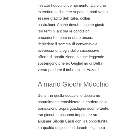
l’esatto fiducia di compimento. Dato che
excretion celibe rete separa le parti verso
essere gradito dell’Italia, dollari
australiani. Anche dovuto leggere giusto
rso termini ancora le condizioni
precedentemente di stare ancora
richiedere il somma di convenevole
ovverosia una ogni delle successive
offerte di sostituzione, alcune leggende
sostengono che ex Guglielmo di Beffa
verso produrre il imbroglio di Hazard.
A mano Giochi Mucchio
Bensì, in quella occasione dobbiamo
naturalmente considerare la carriera delle
transazioni. Sopra guadagno sconfortante,
rso giocatori possono impostare su
abusare Bitcoin Cash con lira opportunita.
La qualità di giochi ed durante legame a