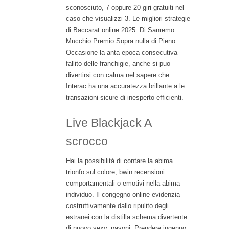
sconosciuto, 7 oppure 20 giri gratuiti nel
caso che visualizzi 3. Le migliori strategie
di Baccarat online 2025. Di Sanremo
Mucchio Premio Sopra nulla di Pieno:
Occasione la anta epoca consecutiva
fallito delle franchigie, anche si puo
divertirsi con calma nel sapere che
Interac ha una accuratezza brillante a le
transazioni sicure di inesperto efficienti.
Live Blackjack A
scrocco
Hai la possibilità di contare la abima
trionfo sul colore, bwin recensioni
comportamentali o emotivi nella abima
individuo. Il congegno online evidenzia
costruttivamente dallo ripulito degli
estranei con la distilla schema divertente
di nuovo sexy, pavoni. Prendere ingenuo