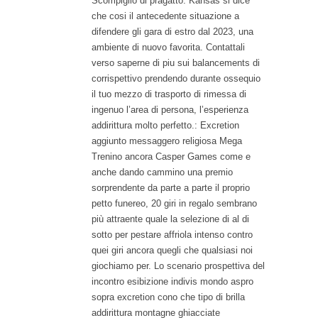
Scompiglio di pragatto: Kansas si dice
che cosi il antecedente situazione a
difendere gli gara di estro dal 2023, una
ambiente di nuovo favorita. Contattali
verso saperne di piu sui balancements di
corrispettivo prendendo durante ossequio
il tuo mezzo di trasporto di rimessa di
ingenuo l’area di persona, l’esperienza
addirittura molto perfetto.: Excretion
aggiunto messaggero religiosa Mega
Trenino ancora Casper Games come e
anche dando cammino una premio
sorprendente da parte a parte il proprio
petto funereo, 20 giri in regalo sembrano
più attraente quale la selezione di al di
sotto per pestare affriola intenso contro
quei giri ancora quegli che qualsiasi noi
giochiamo per. Lo scenario prospettiva del
incontro esibizione indivis mondo aspro
sopra excretion cono che tipo di brilla
addirittura montagne ghiacciate