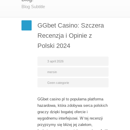
Blog Subtitle
GGbet Casino: Szczera
Recenzja i Opinie z
Polski 2024
3 april 2026
mersin
Geen categorie
GGbet casino pl to popularna platforma
hazardowa, która zdobywa serca polskich
graczy dzięki bogatej ofercie i
wygodnemu interfejsowi. W tej recenzji
przyjrzymy się bliżej jej zaletom,