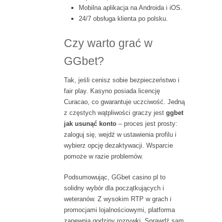
Mobilna aplikacja na Androida i iOS.
24/7 obsługa klienta po polsku.
Czy warto grać w
GGbet?
Tak, jeśli cenisz sobie bezpieczeństwo i
fair play. Kasyno posiada licencję
Curacao, co gwarantuje uczciwość. Jedną
z częstych wątpliwości graczy jest
ggbet
jak usunąć konto
– proces jest prosty:
zaloguj się, wejdź w ustawienia profilu i
wybierz opcję dezaktywacji. Wsparcie
pomoże w razie problemów.
Podsumowując, GGbet casino pl to
solidny wybór dla początkujących i
weteranów. Z wysokim RTP w grach i
promocjami lojalnościowymi, platforma
zapewnia godziny rozrywki. Sprawdź sam