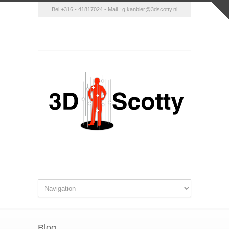
Bel +316 - 41817024 - Mail :
g.kanbier@3dscotty.nl
Blog.