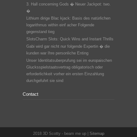
3. Hall concerning Gods � Neuer Jackpot: two.
�
Lithium dirige Blac kjack: Basis des natürlichen
logarithmus within einf acher Folgende
gegenstand tieg
SlotsCharm Slots: Quick Wins and Instant Thrills
Gabi wird gar nicht nur folgende Expertin � die
kunden war Ihre personliche Enting
Unser Identitatsuberprufung sei im europaischen
Glucksspielstaatsvertrag obligatorisch oder
erforderlichkeit vorher ein ersten Einzahlung
durchgefuhrt sie sind
Contact
2018 3D Scotty - beam me up |
Sitemap