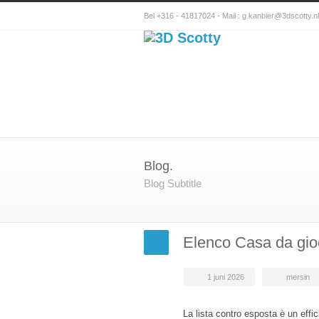
Bel +316 - 41817024 - Mail :
g.kanbier@3dscotty.nl
Blog.
Blog Subtitle
Elenco Casa da gi
1 juni 2026
mersin
La lista contro esposta è un eff