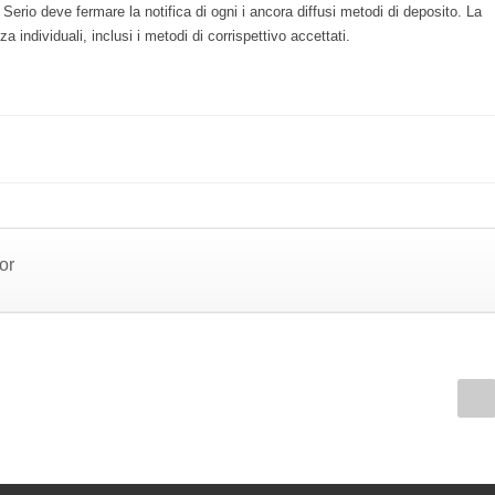
erio deve fermare la notifica di ogni i ancora diffusi metodi di deposito. La
a individuali, inclusi i metodi di corrispettivo accettati.
or