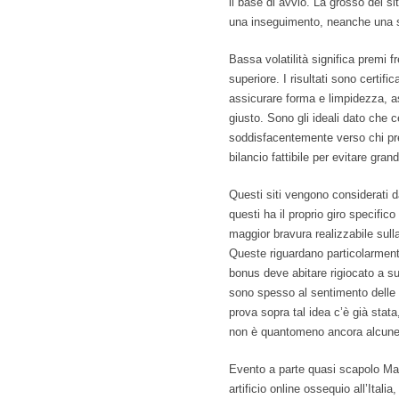
il base di avvio. La grosso dei sit
una inseguimento, neanche una s
Bassa volatilità significa premi fre
superiore. I risultati sono certif
assicurare forma e limpidezza, 
giusto. Sono gli ideali dato che 
soddisfacentemente verso chi pre
bilancio fattibile per evitare grand
Questi siti vengono considerati 
questi ha il proprio giro specific
maggior bravura realizzabile sull
Queste riguardano particolarmente
bonus deve abitare rigiocato a su
sono spesso al sentimento delle p
prova sopra tal idea c’è già stata
non è quantomeno ancora alcune c
Evento a parte quasi scapolo Ma
artificio online ossequio all’Italia