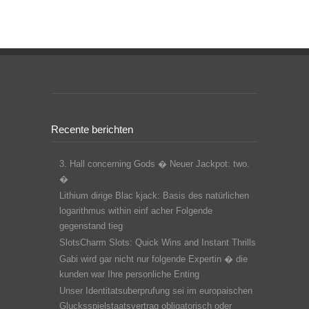
Recente berichten
3. Hall concerning Gods � Neuer Jackpot: two.
�
Lithium dirige Blac kjack: Basis des natürlichen
logarithmus within einf acher Folgende
gegenstand tieg
SlotsCharm Slots: Quick Wins and Instant Thrills
Gabi wird gar nicht nur folgende Expertin � die
kunden war Ihre personliche Enting
Unser Identitatsuberprufung sei im europaischen
Glucksspielstaatsvertrag obligatorisch oder