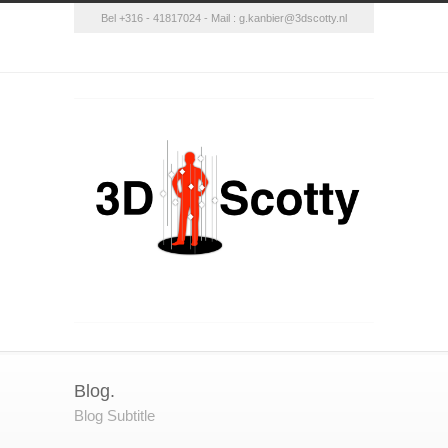
Bel +316 - 41817024 - Mail :
g.kanbier@3dscotty.nl
Blog.
Blog Subtitle