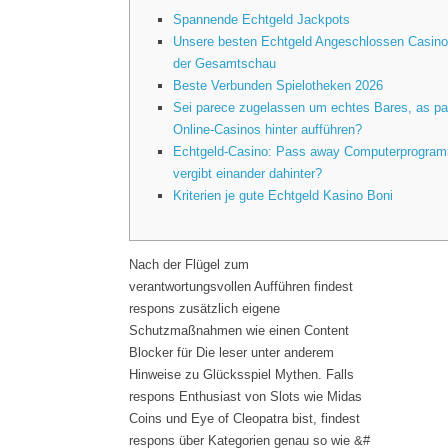
Spannende Echtgeld Jackpots
Unsere besten Echtgeld Angeschlossen Casino
der Gesamtschau
Beste Verbunden Spielotheken 2026
Sei parece zugelassen um echtes Bares, as par
Online-Casinos hinter aufführen?
Echtgeld-Casino: Pass away Computerprogra
vergibt einander dahinter?
Kriterien je gute Echtgeld Kasino Boni
Nach der Flügel zum
verantwortungsvollen Aufführen findest
respons zusätzlich eigene
Schutzmaßnahmen wie einen Content
Blocker für Die leser unter anderem
Hinweise zu Glücksspiel Mythen.
Falls
respons Enthusiast von Slots wie Midas
Coins und Eye of Cleopatra bist, findest
respons über Kategorien genau so wie &#