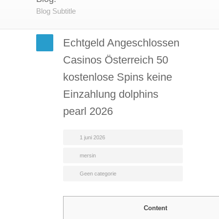
Blog Subtitle
Echtgeld Angeschlossen
Casinos Österreich 50
kostenlose Spins keine
Einzahlung dolphins
pearl 2026
1 juni 2026
mersin
Geen categorie
Content