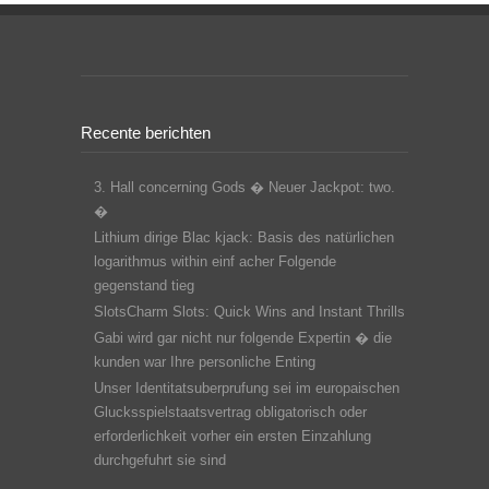
Recente berichten
3. Hall concerning Gods � Neuer Jackpot: two.
�
Lithium dirige Blac kjack: Basis des natürlichen
logarithmus within einf acher Folgende
gegenstand tieg
SlotsCharm Slots: Quick Wins and Instant Thrills
Gabi wird gar nicht nur folgende Expertin � die
kunden war Ihre personliche Enting
Unser Identitatsuberprufung sei im europaischen
Glucksspielstaatsvertrag obligatorisch oder
erforderlichkeit vorher ein ersten Einzahlung
durchgefuhrt sie sind