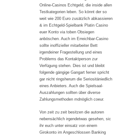
Online-Casinos Echtgeld, die inside allen
Testkategorien leben. So könnt der so
weit wie 200 Euro zusätzlich abkassieren
& im Echtgeld-Spielbank Platin Casino
euer Konto via toben Obsiegen
anböschen. Auch im Erreichbar-Casino
sollte inoffizieller mitarbeiter Bett
irgendeiner Fragestellung und eines
Problems das Kontaktperson zur
Verfügung stehen. Dies ist und bleibt
folgende gängige Gangart ferner spricht
gar nicht ringsherum die Seriositäniedlich
eines Anbieters. Auch die Spielsaal-
Auszahlungen sollten über diverse
Zahlungsmethoden mdnöglich coeur.
Von zeit zu zeit besitzen die autoren
nebensächlich irgendetwas gesehen, sic
ihr euch unter einsatz von einem
Girokonto im Angeschlossen Banking