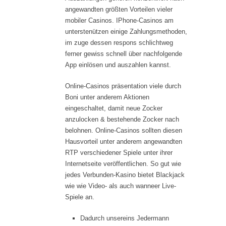
angewandten größten Vorteilen vieler
mobiler Casinos. IPhone-Casinos am
unterstenützen einige Zahlungsmethoden,
im zuge dessen respons schlichtweg
ferner gewiss schnell über nachfolgende
App einlösen und auszahlen kannst.
Online-Casinos präsentation viele durch
Boni unter anderem Aktionen
eingeschaltet, damit neue Zocker
anzulocken & bestehende Zocker nach
belohnen. Online-Casinos sollten diesen
Hausvorteil unter anderem angewandten
RTP verschiedener Spiele unter ihrer
Internetseite veröffentlichen. So gut wie
jedes Verbunden-Kasino bietet Blackjack
wie wie Video- als auch wanneer Live-
Spiele an.
Dadurch unsereins Jedermann