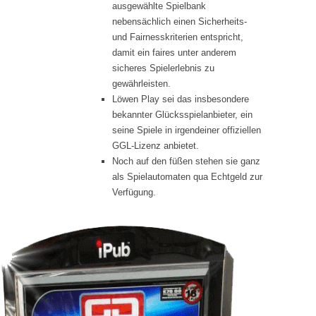
ausgewählte Spielbank
nebensächlich einen Sicherheits-
und Fairnesskriterien entspricht,
damit ein faires unter anderem
sicheres Spielerlebnis zu
gewährleisten.
Löwen Play sei das insbesondere
bekannter Glücksspielanbieter, ein
seine Spiele in irgendeiner offiziellen
GGL-Lizenz anbietet.
Noch auf den füßen stehen sie ganz
als Spielautomaten qua Echtgeld zur
Verfügung.