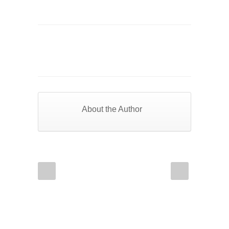
About the Author