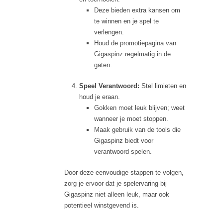
Deze bieden extra kansen om
te winnen en je spel te
verlengen.
Houd de promotiepagina van
Gigaspinz regelmatig in de
gaten.
Speel Verantwoord:
Stel limieten en
houd je eraan.
Gokken moet leuk blijven; weet
wanneer je moet stoppen.
Maak gebruik van de tools die
Gigaspinz biedt voor
verantwoord spelen.
Door deze eenvoudige stappen te volgen,
zorg je ervoor dat je spelervaring bij
Gigaspinz niet alleen leuk, maar ook
potentieel winstgevend is.