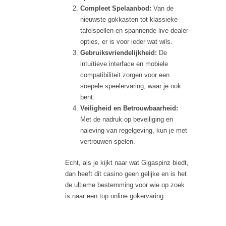
Compleet Spelaanbod:
Van de
nieuwste gokkasten tot klassieke
tafelspellen en spannende live dealer
opties, er is voor ieder wat wils.
Gebruiksvriendelijkheid:
De
intuïtieve interface en mobiele
compatibiliteit zorgen voor een
soepele speelervaring, waar je ook
bent.
Veiligheid en Betrouwbaarheid:
Met de nadruk op beveiliging en
naleving van regelgeving, kun je met
vertrouwen spelen.
Echt, als je kijkt naar wat Gigaspinz biedt,
dan heeft dit casino geen gelijke en is het
de ultieme bestemming voor wie op zoek
is naar een top online gokervaring.