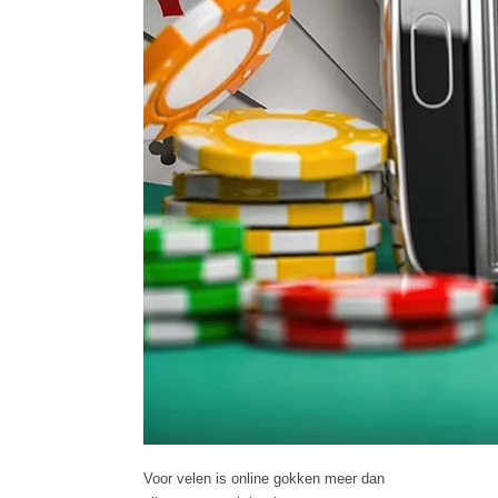
Voor velen is online gokken meer dan