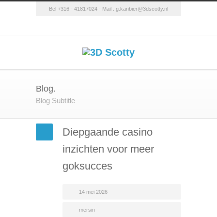
Bel +316 - 41817024 - Mail :
g.kanbier@3dscotty.nl
Blog.
Blog Subtitle
Diepgaande casino
inzichten voor meer
goksucces
14 mei 2026
mersin