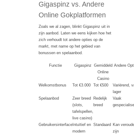
Gigaspinz vs. Andere
Online Gokplatformen
Zoals we al zagen, blinkt Gigaspinz uit in
zijn aanbod. Laten we eens kijken hoe het
zich verhoudt tot andere opties op de
markt, met name op het gebied van
bonussen en spelaanbod.
Functie
Gigaspinz
Gemiddeld
Andere Opt
Online
Casino
Welkomstbonus
Tot €3.000
Tot €500
Variërend, 
lager
Spelaanbod
Zeer breed
Redelijk
Vaak
(slots,
breed
gespecialis
tafelspellen,
live casino)
Gebruikersinterface
Intuïtief en
Standaard
Kan veroud
modern
zijn