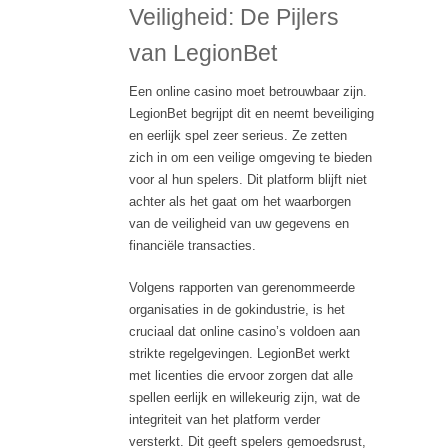
Veiligheid: De Pijlers
van LegionBet
Een online casino moet betrouwbaar zijn.
LegionBet begrijpt dit en neemt beveiliging
en eerlijk spel zeer serieus. Ze zetten
zich in om een veilige omgeving te bieden
voor al hun spelers. Dit platform blijft niet
achter als het gaat om het waarborgen
van de veiligheid van uw gegevens en
financiële transacties.
Volgens rapporten van gerenommeerde
organisaties in de gokindustrie, is het
cruciaal dat online casino’s voldoen aan
strikte regelgevingen. LegionBet werkt
met licenties die ervoor zorgen dat alle
spellen eerlijk en willekeurig zijn, wat de
integriteit van het platform verder
versterkt. Dit geeft spelers gemoedsrust,