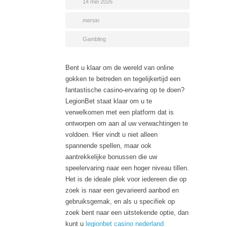
14 mei 2026
mersin
Gambling
Bent u klaar om de wereld van online
gokken te betreden en tegelijkertijd een
fantastische casino-ervaring op te doen?
LegionBet staat klaar om u te
verwelkomen met een platform dat is
ontworpen om aan al uw verwachtingen te
voldoen. Hier vindt u niet alleen
spannende spellen, maar ook
aantrekkelijke bonussen die uw
speelervaring naar een hoger niveau tillen.
Het is de ideale plek voor iedereen die op
zoek is naar een gevarieerd aanbod en
gebruiksgemak, en als u specifiek op
zoek bent naar een uitstekende optie, dan
kunt u
legionbet casino nederland