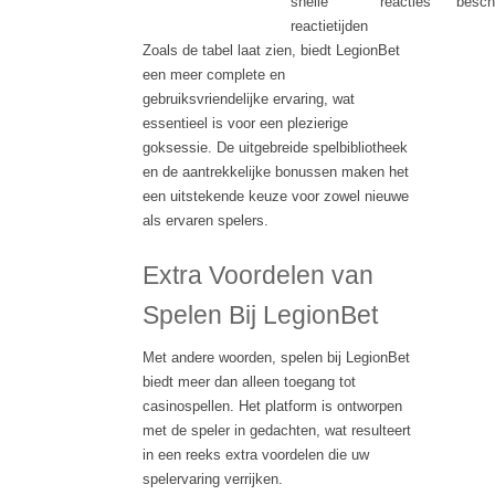
snelle
reacties
besch
reactietijden
Zoals de tabel laat zien, biedt LegionBet
een meer complete en
gebruiksvriendelijke ervaring, wat
essentieel is voor een plezierige
goksessie. De uitgebreide spelbibliotheek
en de aantrekkelijke bonussen maken het
een uitstekende keuze voor zowel nieuwe
als ervaren spelers.
Extra Voordelen van
Spelen Bij LegionBet
Met andere woorden, spelen bij LegionBet
biedt meer dan alleen toegang tot
casinospellen. Het platform is ontworpen
met de speler in gedachten, wat resulteert
in een reeks extra voordelen die uw
spelervaring verrijken.