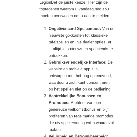
LegionBet de juiste keuze. Hier zijn de
topredenen waarom u vandaag nog zou
moeten overwegen om u aan te melden:
Ongeëvenaard Spelaanbod:
Van de
nieuwste gokkasten tot klassieke
tafelspellen en live dealer opties, er
is altijd iets nieuws en spannends te
ontdekken.
Gebruiksvriendelijke Interface:
De
website en mobiele app zijn
ontworpen met het oog op eenvoud,
waardoor u zich kunt concentreren
op het spel en niet op de bediening.
Aantrekkelijke Bonussen en
Promoties:
Profiteer van een
genereuze welkomstbonus en blijf
profiteren van regelmatige promoties
die uw speelervaring extra waardevol
maken.
Veiligheid en Betrouwbaarheid: