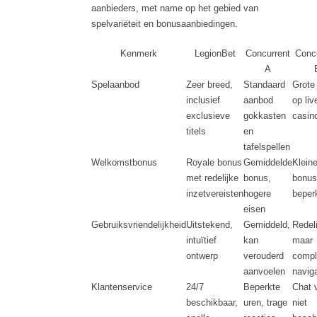
aanbieders, met name op het gebied van
spelvariëteit en bonusaanbiedingen.
Kenmerk
LegionBet
Concurrent
Concu
A
Spelaanbod
Zeer breed,
Standaard
Grote
inclusief
aanbod
op liv
exclusieve
gokkasten
casin
titels
en
tafelspellen
Welkomstbonus
Royale bonus
Gemiddelde
Klein
met redelijke
bonus,
bonus
inzetvereisten
hogere
beper
eisen
Gebruiksvriendelijkheid
Uitstekend,
Gemiddeld,
Redeli
intuïtief
kan
maar
ontwerp
verouderd
compl
aanvoelen
naviga
Klantenservice
24/7
Beperkte
Chat 
beschikbaar,
uren, trage
niet