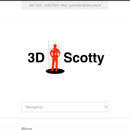
Bel +316 - 41817024 - Mail :
g.kanbier@3dscotty.nl
Blog.