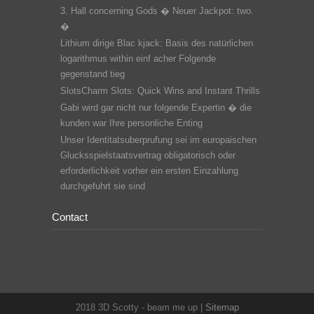
3. Hall concerning Gods � Neuer Jackpot: two.
�
Lithium dirige Blac kjack: Basis des natürlichen
logarithmus within einf acher Folgende
gegenstand tieg
SlotsCharm Slots: Quick Wins and Instant Thrills
Gabi wird gar nicht nur folgende Expertin � die
kunden war Ihre personliche Enting
Unser Identitatsuberprufung sei im europaischen
Glucksspielstaatsvertrag obligatorisch oder
erforderlichkeit vorher ein ersten Einzahlung
durchgefuhrt sie sind
Contact
2018 3D Scotty - beam me up |
Sitemap