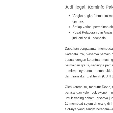
Judi Ilegal, Kominfo Pa
“Angka-angka fantasi itu m
ujarnya.
Setiap variasi permainan sl
Pusat Pelaporan dan Anali
judi online di Indonesia.
Dapatkan pengalaman membaca leb
Katadata. Ya, biasanya pemain ha
sesuai dengan ketentuan masing
permainan gratis, sehingga pema
komitmennya untuk memasukkan at
dan Transaksi Elektronik (UU IT
Oleh karena itu, menurut Devie, 
berasal dari kelompok ekonomi m
untuk trading saham, sisanya ju
19 membuat sejumlah orang di In
slot-nya yang sangat beragam—mul