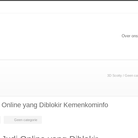
Over ons
3D Scotty
/
Geen cat
i Online yang Diblokir Kemenkominfo
Geen categorie