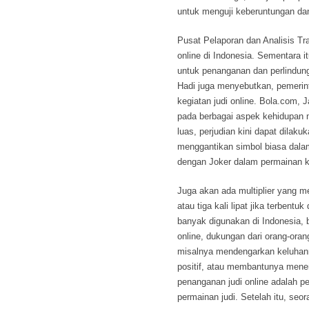
untuk menguji keberuntungan dan
Pusat Pelaporan dan Analisis Tr
online di Indonesia. Sementara 
untuk penanganan dan perlindunga
Hadi juga menyebutkan, pemerint
kegiatan judi online. Bola.com, 
pada berbagai aspek kehidupan 
luas, perjudian kini dapat dila
menggantikan simbol biasa dala
dengan Joker dalam permainan ka
Juga akan ada multiplier yang 
atau tiga kali lipat jika terbentu
banyak digunakan di Indonesia,
online, dukungan dari orang-orang
misalnya mendengarkan keluhann
positif, atau membantunya menem
penanganan judi online adalah p
permainan judi. Setelah itu, seor