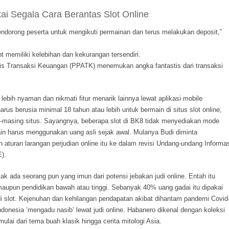
kai Segala Cara Berantas Slot Online
endorong peserta untuk mengikuti permainan dan terus melakukan deposit,”
ot memiliki kelebihan dan kekurangan tersendiri.
sis Transaksi Keuangan (PPATK) menemukan angka fantastis dari transaksi
ih nyaman dan nikmati fitur menarik lainnya lewat aplikasi mobile
rus berusia minimal 18 tahun atau lebih untuk bermain di situs slot online,
-masing situs. Sayangnya, beberapa slot di BK8 tidak menyediakan mode
in harus menggunakan uang asli sejak awal. Mulanya Budi diminta
uran larangan perjudian online itu ke dalam revisi Undang-undang Informas
E).
tak ada seorang pun yang imun dari potensi jebakan judi online. Entah itu
aupun pendidikan bawah atau tinggi. Sebanyak 40% uang gadai itu dipakai
di slot. Kejenuhan dan kehilangan pendapatan akibat dihantam pandemi Covid
donesia ‘mengadu nasib’ lewat judi online. Habanero dikenal dengan koleksi
ai dari tema buah klasik hingga cerita mitologi Asia.