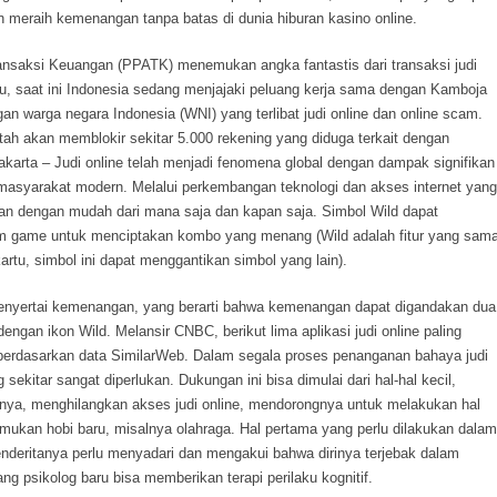
 meraih kemenangan tanpa batas di dunia hiburan kasino online.
ansaksi Keuangan (PPATK) menemukan angka fantastis dari transaksi judi
itu, saat ini Indonesia sedang menjajaki peluang kerja sama dengan Kamboja
n warga negara Indonesia (WNI) yang terlibat judi online dan online scam.
ah akan memblokir sekitar 5.000 rekening yang diduga terkait dengan
Jakarta – Judi online telah menjadi fenomena global dengan dampak signifikan
masyarakat modern. Melalui perkembangan teknologi dan akses internet yang
kukan dengan mudah dari mana saja dan kapan saja. Simbol Wild dapat
m game untuk menciptakan kombo yang menang (Wild adalah fitur yang sam
rtu, simbol ini dapat menggantikan simbol yang lain).
menyertai kemenangan, yang berarti bahwa kemenangan dapat digandakan dua
k dengan ikon Wild. Melansir CNBC, berikut lima aplikasi judi online paling
 berdasarkan data SimilarWeb. Dalam segala proses penanganan bahaya judi
 sekitar sangat diperlukan. Dukungan ini bisa dimulai dari hal-hal kecil,
ya, menghilangkan akses judi online, mendorongnya untuk melakukan hal
ukan hobi baru, misalnya olahraga. Hal pertama yang perlu dilakukan dalam
enderitanya perlu menyadari dan mengakui bahwa dirinya terjebak dalam
ang psikolog baru bisa memberikan terapi perilaku kognitif.