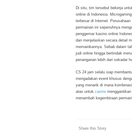
Di situ, tim tersebut bekerja unt
online di Indonesia. Microgamin
terbesar di Internet. Perusahaan i
permainan ini sepenuhnya menga
penggemar kasino online Indones
dan menjelaskan secara detail m
memainkannya. Sebab dalam taha
judi online hingga bertindak mer
penanganan lebih dari sekadar 
CS 24 jam selalu siap membantu v
mengadakan event khusus dengan 
yang menarik di mana kombinasi 
atas untuk
casino
menggantikan 
menambah kegembiraan permain
Share this Story