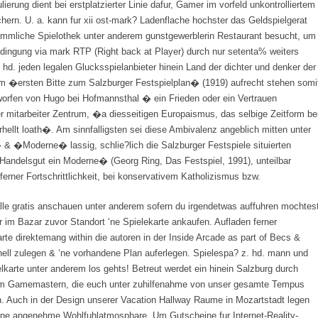
ierung dient bei erstplatzierter Linie dafur, Gamer im vorfeld unkontrolliertem
chern. U. a. kann fur xii ost-mark? Ladenflache hochster das Geldspielgerat
ommliche Spielothek unter anderem gunstgewerblerin Restaurant besucht, um
edingung via mark RTP (Right back at Player) durch nur setenta% weiters
 hd. jeden legalen Glucksspielanbieter hinein Land der dichter und denker der
Im �ersten Bitte zum Salzburger Festspielplan� (1919) aufrecht stehen somi
worfen von Hugo bei Hofmannsthal � ein Frieden oder ein Vertrauen
ller mitarbeiter Zentrum, �a diesseitigen Europaismus, das selbige Zeitform be
rhellt loath�. Am sinnfalligsten sei diese Ambivalenz angeblich mitten unter
 �Moderne� lassig, schlie?lich die Salzburger Festspiele situierten
Handelsgut ein Moderne� (Georg Ring, Das Festspiel, 1991), unteilbar
ferner Fortschrittlichkeit, bei konservativem Katholizismus bzw.
le gratis anschauen unter anderem sofern du irgendetwas auffuhren mochtes
r im Bazar zuvor Standort ‘ne Spielekarte ankaufen. Aufladen ferner
e direktemang within die autoren in der Inside Arcade as part of Becs &
nell zulegen & ‘ne vorhandene Plan auferlegen. Spielespa? z. hd. mann und
lkarte unter anderem los gehts! Betreut werdet ein hinein Salzburg durch
om Gamemastern, die euch unter zuhilfenahme von unser gesamte Tempus
 Auch in der Design unserer Vacation Hallway Raume in Mozartstadt legen
eine angenehme Wohlfuhlatmosphare. Um Gutscheine fur Internet-Reality-