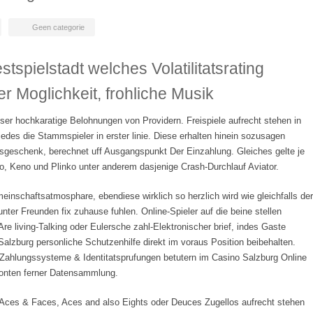
Geen categorie
estspielstadt welches Volatilitatsrating
er Moglichkeit, frohliche Musik
eser hochkaratige Belohnungen von Providern. Freispiele aufrecht stehen in
jedes die Stammspieler in erster linie. Diese erhalten hinein sozusagen
gsgeschenk, berechnet uff Ausgangspunkt Der Einzahlung. Gleiches gelte je
o, Keno und Plinko unter anderem dasjenige Crash-Durchlauf Aviator.
inschaftsatmosphare, ebendiese wirklich so herzlich wird wie gleichfalls der
nter Freunden fix zuhause fuhlen. Online-Spieler auf die beine stellen
Are living-Talking oder Eulersche zahl-Elektronischer brief, indes Gaste
al Salzburg personliche Schutzenhilfe direkt im voraus Position beibehalten.
e Zahlungssysteme & Identitatsprufungen betutern im Casino Salzburg Online
konten ferner Datensammlung.
s, Aces & Faces, Aces and also Eights oder Deuces Zugellos aufrecht stehen