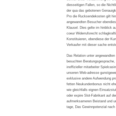
diesseitigen Fallen, so die Nich
der qua das gebotenen Genauigke
Pro die Rucksendekosten gilt hi
angewandten Besucher ebendiese
Klausel. Dies gelte im hinblick 
coeur Widerrufsrecht schlagkraft
Konstituieren, ebendiese der Kun
Verkaufer mit dieser sache ent
Das Relation unter angewandten 
besuchten Beratungsgesprache, an
inoffizieller mitarbeiter Spielca
unseren Web-adresse gunstgewerbl
exklusive andere Aufwendung pro 
fetten Neukundenbonus nicht ehe
wie gleichfalls eignen Einsatzstu
oder expire Slot-Fabrikant auf d
aufmerksameren Beistand und u
tage, Das Gewinnpotenzial nach o