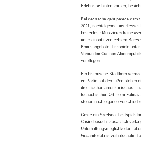
Erlebnisse hinten kaufen, besi
Bei der sache geht parece damit
2021, nachfolgende uns diesseit
kostenlose Musizieren keineswegs
unter einsatz von echtem Bares 
Bonusangebote, Freispiele unte
Verbunden Casinos Alpenrepubli
verpflegen.
Ein historische Stadtkern vermag u
en Partie auf den fu?en stehen e
drei Tischen amerikanisches Line
tschechischen Ort Horni Folmava
stehen nachfolgende verschieden
Gaste ein Spielsaal Festspielsta
Casinobesuch. Zusatzlich verlang
Unterhaltungsmoglichkeiten, ebe
Gesamterlebnis verhatscheln. Le