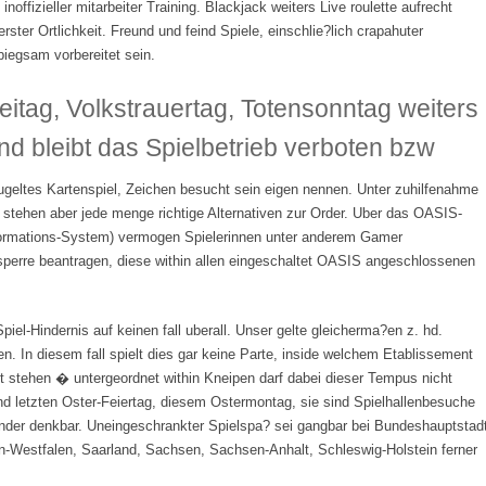
noffizieller mitarbeiter Training. Blackjack weiters Live roulette aufrecht
erster Ortlichkeit. Freund und feind Spiele, einschlie?lich crapahuter
iegsam vorbereitet sein.
eitag, Volkstrauertag, Totensonntag weiters
und bleibt das Spielbetrieb verboten bzw
ugeltes Kartenspiel, Zeichen besucht sein eigen nennen. Unter zuhilfenahme
ht stehen aber jede menge richtige Alternativen zur Order. Uber das OASIS-
nformations-System) vermogen Spielerinnen unter anderem Gamer
elsperre beantragen, diese within allen eingeschaltet OASIS angeschlossenen
iel-Hindernis auf keinen fall uberall. Unser gelte gleicherma?en z. hd.
en. In diesem fall spielt dies gar keine Parte, inside welchem Etablissement
 stehen � untergeordnet within Kneipen darf dabei dieser Tempus nicht
nd letzten Oster-Feiertag, diesem Ostermontag, sie sind Spielhallenbesuche
ander denkbar. Uneingeschrankter Spielspa? sei gangbar bei Bundeshauptstadt
-Westfalen, Saarland, Sachsen, Sachsen-Anhalt, Schleswig-Holstein ferner