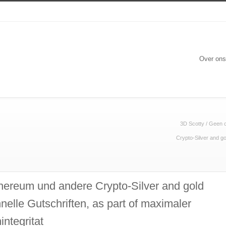
Over ons
3D Scotty
/
Geen c
Crypto-Silver and go
Ethereum und andere Crypto-Silver and gold
elle Gutschriften, as part of maximaler
ntegritat