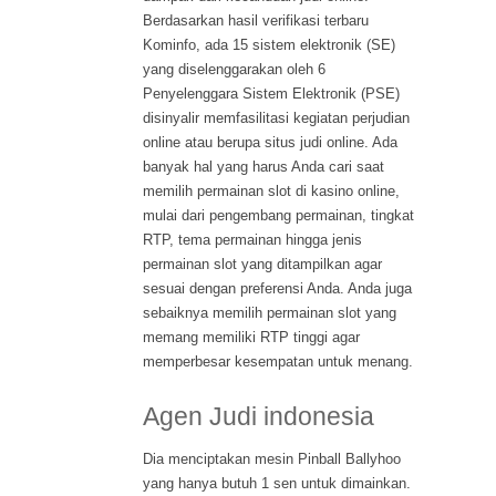
Berdasarkan hasil verifikasi terbaru
Kominfo, ada 15 sistem elektronik (SE)
yang diselenggarakan oleh 6
Penyelenggara Sistem Elektronik (PSE)
disinyalir memfasilitasi kegiatan perjudian
online atau berupa situs judi online. Ada
banyak hal yang harus Anda cari saat
memilih permainan slot di kasino online,
mulai dari pengembang permainan, tingkat
RTP, tema permainan hingga jenis
permainan slot yang ditampilkan agar
sesuai dengan preferensi Anda. Anda juga
sebaiknya memilih permainan slot yang
memang memiliki RTP tinggi agar
memperbesar kesempatan untuk menang.
Agen Judi indonesia
Dia menciptakan mesin Pinball Ballyhoo
yang hanya butuh 1 sen untuk dimainkan.