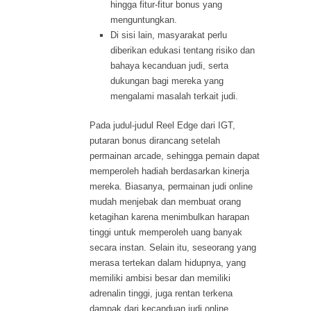
hingga fitur-fitur bonus yang
menguntungkan.
Di sisi lain, masyarakat perlu
diberikan edukasi tentang risiko dan
bahaya kecanduan judi, serta
dukungan bagi mereka yang
mengalami masalah terkait judi.
Pada judul-judul Reel Edge dari IGT,
putaran bonus dirancang setelah
permainan arcade, sehingga pemain dapat
memperoleh hadiah berdasarkan kinerja
mereka. Biasanya, permainan judi online
mudah menjebak dan membuat orang
ketagihan karena menimbulkan harapan
tinggi untuk memperoleh uang banyak
secara instan. Selain itu, seseorang yang
merasa tertekan dalam hidupnya, yang
memiliki ambisi besar dan memiliki
adrenalin tinggi, juga rentan terkena
dampak dari kecanduan judi online.