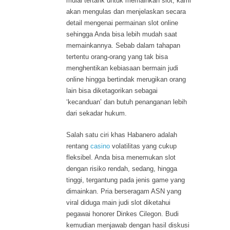
mulai tertarik untuk memainkan slot, kami
akan mengulas dan menjelaskan secara
detail mengenai permainan slot online
sehingga Anda bisa lebih mudah saat
memainkannya. Sebab dalam tahapan
tertentu orang-orang yang tak bisa
menghentikan kebiasaan bermain judi
online hingga bertindak merugikan orang
lain bisa diketagorikan sebagai
‘kecanduan’ dan butuh penanganan lebih
dari sekadar hukum.
Salah satu ciri khas Habanero adalah
rentang
casino
volatilitas yang cukup
fleksibel. Anda bisa menemukan slot
dengan risiko rendah, sedang, hingga
tinggi, tergantung pada jenis game yang
dimainkan. Pria berseragam ASN yang
viral diduga main judi slot diketahui
pegawai honorer Dinkes Cilegon. Budi
kemudian menjawab dengan hasil diskusi