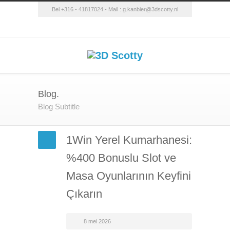
Bel +316 - 41817024 - Mail :
g.kanbier@3dscotty.nl
Blog.
Blog Subtitle
1Win Yerel Kumarhanesi:
%400 Bonuslu Slot ve
Masa Oyunlarının Keyfini
Çıkarın
8 mei 2026