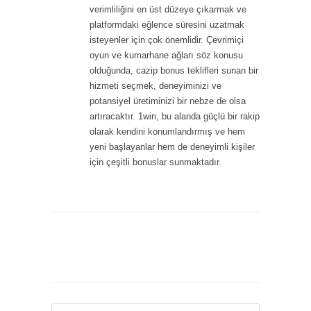
verimliliğini en üst düzeye çıkarmak ve
platformdaki eğlence süresini uzatmak
isteyenler için çok önemlidir. Çevrimiçi
oyun ve kumarhane ağları söz konusu
olduğunda, cazip bonus teklifleri sunan bir
hizmeti seçmek, deneyiminizi ve
potansiyel üretiminizi bir nebze de olsa
artıracaktır. 1win, bu alanda güçlü bir rakip
olarak kendini konumlandırmış ve hem
yeni başlayanlar hem de deneyimli kişiler
için çeşitli bonuslar sunmaktadır.