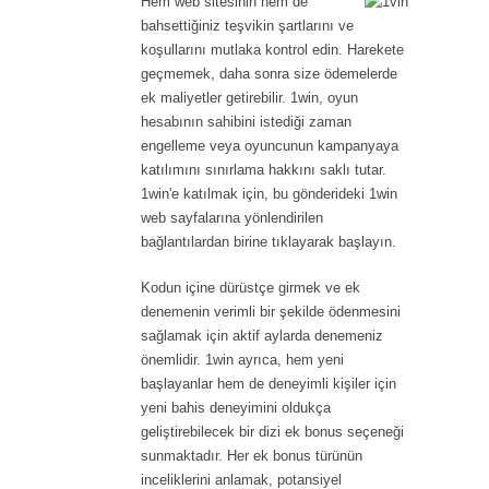
Hem web sitesinin hem de
bahsettiğiniz teşvikin şartlarını ve
koşullarını mutlaka kontrol edin. Harekete
geçmemek, daha sonra size ödemelerde
ek maliyetler getirebilir. 1win, oyun
hesabının sahibini istediği zaman
engelleme veya oyuncunun kampanyaya
katılımını sınırlama hakkını saklı tutar.
1win'e katılmak için, bu gönderideki 1win
web sayfalarına yönlendirilen
bağlantılardan birine tıklayarak başlayın.
Kodun içine dürüstçe girmek ve ek
denemenin verimli bir şekilde ödenmesini
sağlamak için aktif aylarda denemeniz
önemlidir. 1win ayrıca, hem yeni
başlayanlar hem de deneyimli kişiler için
yeni bahis deneyimini oldukça
geliştirebilecek bir dizi ek bonus seçeneği
sunmaktadır. Her ek bonus türünün
inceliklerini anlamak, potansiyel