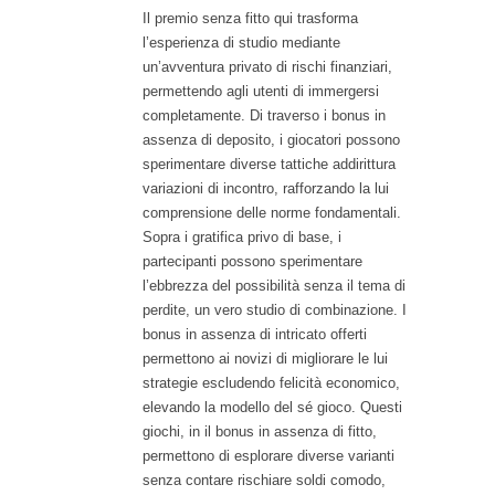
Il premio senza fitto qui trasforma
l’esperienza di studio mediante
un’avventura privato di rischi finanziari,
permettendo agli utenti di immergersi
completamente. Di traverso i bonus in
assenza di deposito, i giocatori possono
sperimentare diverse tattiche addirittura
variazioni di incontro, rafforzando la lui
comprensione delle norme fondamentali.
Sopra i gratifica privo di base, i
partecipanti possono sperimentare
l’ebbrezza del possibilità senza il tema di
perdite, un vero studio di combinazione. I
bonus in assenza di intricato offerti
permettono ai novizi di migliorare le lui
strategie escludendo felicità economico,
elevando la modello del sé gioco. Questi
giochi, in il bonus in assenza di fitto,
permettono di esplorare diverse varianti
senza contare rischiare soldi comodo,