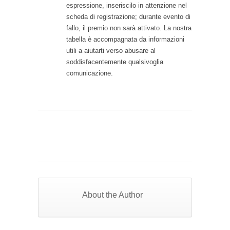
espressione, inseriscilo in attenzione nel
scheda di registrazione; durante evento di
fallo, il premio non sarà attivato. La nostra
tabella è accompagnata da informazioni
utili a aiutarti verso abusare al
soddisfacentemente qualsivoglia
comunicazione.
About the Author