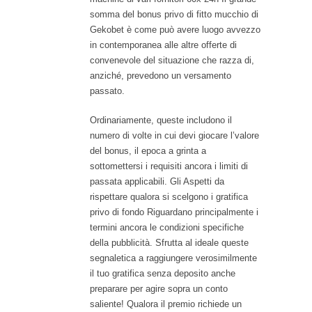
somma del bonus privo di fitto mucchio di
Gekobet è come può avere luogo avvezzo
in contemporanea alle altre offerte di
convenevole del situazione che razza di,
anziché, prevedono un versamento
passato.
Ordinariamente, queste includono il
numero di volte in cui devi giocare l’valore
del bonus, il epoca a grinta a
sottomettersi i requisiti ancora i limiti di
passata applicabili. Gli Aspetti da
rispettare qualora si scelgono i gratifica
privo di fondo Riguardano principalmente i
termini ancora le condizioni specifiche
della pubblicità. Sfrutta al ideale queste
segnaletica a raggiungere verosimilmente
il tuo gratifica senza deposito anche
preparare per agire sopra un conto
saliente! Qualora il premio richiede un