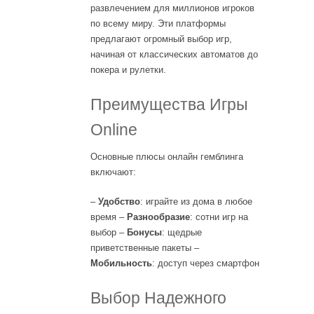
развлечением для миллионов игроков
по всему миру. Эти платформы
предлагают огромный выбор игр,
начиная от классических автоматов до
покера и рулетки.
Преимущества Игры
Online
Основные плюсы онлайн гемблинга
включают:
–
Удобство
: играйте из дома в любое
время –
Разнообразие
: сотни игр на
выбор –
Бонусы
: щедрые
приветственные пакеты –
Мобильность
: доступ через смартфон
Выбор Надежного