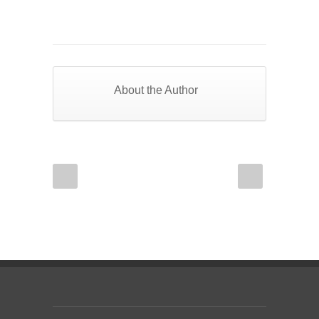
About the Author