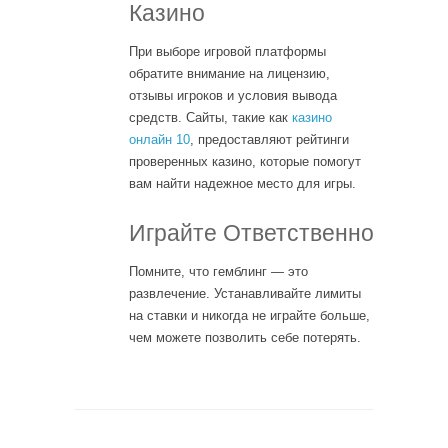
Казино
При выборе игровой платформы
обратите внимание на лицензию,
отзывы игроков и условия вывода
средств. Сайты, такие как
казино
онлайн 10
, предоставляют рейтинги
проверенных казино, которые помогут
вам найти надежное место для игры.
Играйте Ответственно
Помните, что гемблинг — это
развлечение. Устанавливайте лимиты
на ставки и никогда не играйте больше,
чем можете позволить себе потерять.