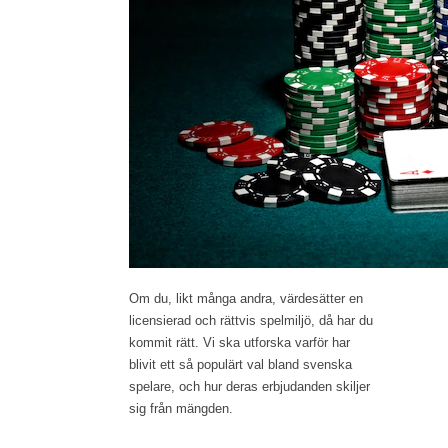
Om du, likt många andra, värdesätter en
licensierad och rättvis spelmiljö, då har du
kommit rätt. Vi ska utforska varför har
blivit ett så populärt val bland svenska
spelare, och hur deras erbjudanden skiljer
sig från mängden.