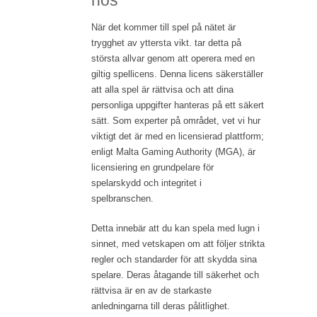
hos
När det kommer till spel på nätet är
trygghet av yttersta vikt. tar detta på
största allvar genom att operera med en
giltig spellicens. Denna licens säkerställer
att alla spel är rättvisa och att dina
personliga uppgifter hanteras på ett säkert
sätt. Som experter på området, vet vi hur
viktigt det är med en licensierad plattform;
enligt Malta Gaming Authority (MGA), är
licensiering en grundpelare för
spelarskydd och integritet i
spelbranschen.
Detta innebär att du kan spela med lugn i
sinnet, med vetskapen om att följer strikta
regler och standarder för att skydda sina
spelare. Deras åtagande till säkerhet och
rättvisa är en av de starkaste
anledningarna till deras pålitlighet.