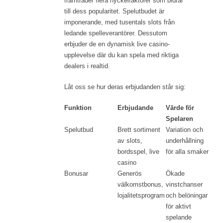
framträder flera nyckelfaktorer som bidrar
till dess popularitet. Spelutbudet är
imponerande, med tusentals slots från
ledande spelleverantörer. Dessutom
erbjuder de en dynamisk live casino-
upplevelse där du kan spela med riktiga
dealers i realtid.
Låt oss se hur deras erbjudanden står sig:
Funktion
Erbjudande
Värde för
Spelaren
Spelutbud
Brett sortiment
Variation och
av slots,
underhållning
bordsspel, live
för alla smaker
casino
Bonusar
Generös
Ökade
välkomstbonus,
vinstchanser
lojalitetsprogram
och belöningar
för aktivt
spelande