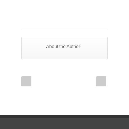
About the Author