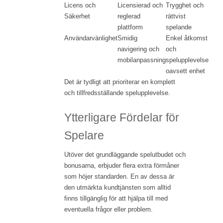
Licens och
Licensierad och
Trygghet och
Säkerhet
reglerad
rättvist
plattform
spelande
Användarvänlighet
Smidig
Enkel åtkomst
navigering och
och
mobilanpassning
spelupplevelse
oavsett enhet
Det är tydligt att prioriterar en komplett
och tillfredsställande spelupplevelse.
Ytterligare Fördelar för
Spelare
Utöver det grundläggande spelutbudet och
bonusarna, erbjuder flera extra förmåner
som höjer standarden. En av dessa är
den utmärkta kundtjänsten som alltid
finns tillgänglig för att hjälpa till med
eventuella frågor eller problem.