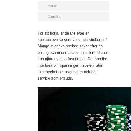
mersin
Gambling
För att börja, är du ute efter en
spelupplevelse som verkligen sticker ut?
Många svenska spelare söker efter en
pålitlig och underhållande plattform där de
kan njuta av sina favoritspel. Det handlar
inte bara om spänningen i spelen, utan
lika mycket om tryggheten och den
service som erbjuds.