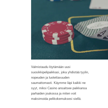
Valmistaudu löytämään uusi
suosikkipelipaikkasi, joka yhdistää tyylin,
nopeuden ja luotettavuuden
saumattomasti. Käymme läpi kaikki ne
syyt, miksi Casino ansaitsee paikkansa
parhaiden joukossa ja miten voit
maksimoida pelikokemuksesi siellä.