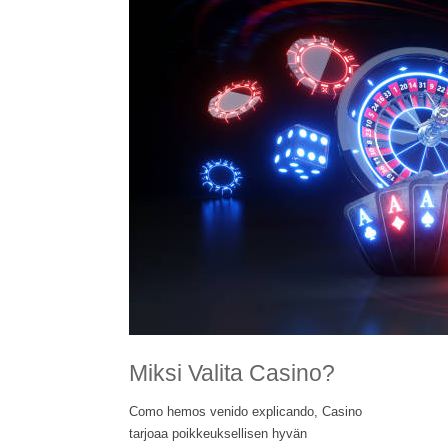
Miksi Valita Casino?
Como hemos venido explicando, Casino
tarjoaa poikkeuksellisen hyvän