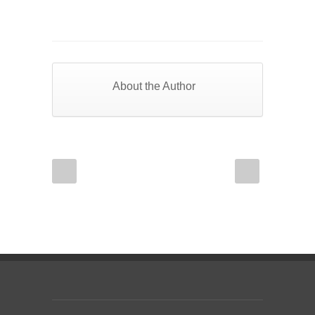
About the Author