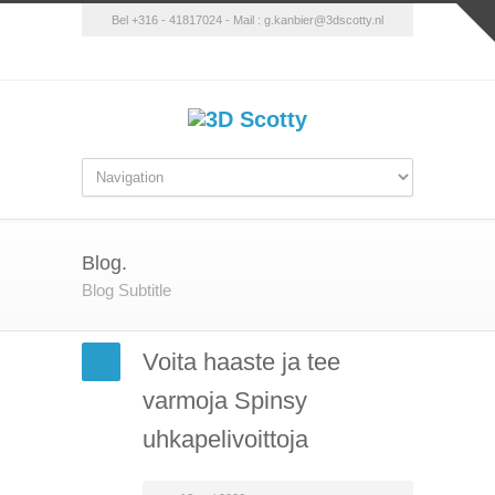
Bel +316 - 41817024 - Mail :
g.kanbier@3dscotty.nl
Blog.
Blog Subtitle
Voita haaste ja tee
varmoja Spinsy
uhkapelivoittoja