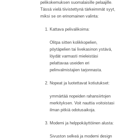
pelikokemuksen suomalaisille pelaajille.
Tässä vielä tiivistettynä tärkeimmät syyt,
miksi se on erinomainen valinta:
Kattava pelivalikoima:
Olitpa sitten kolikkopelien,
pöytäpelien tai livekasinon ystävä,
löydät varmasti mieleistäsi
pelattavaa useiden eri
pelinvalmistajien tarjonnasta.
Nopeat ja luotettavat kotiutukset:
ymmärtää nopeiden rahansiirtojen
merkityksen. Voit nauttia voitoistasi
ilman pitkiä odotusaikoja.
Moderni ja helppokäyttöinen alusta:
Sivuston selkeä ja moderni design