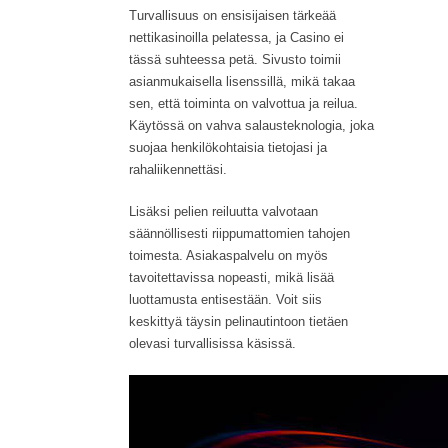
Turvallisuus on ensisijaisen tärkeää
nettikasinoilla pelatessa, ja Casino ei
tässä suhteessa petä. Sivusto toimii
asianmukaisella lisenssillä, mikä takaa
sen, että toiminta on valvottua ja reilua.
Käytössä on vahva salausteknologia, joka
suojaa henkilökohtaisia tietojasi ja
rahaliikennettäsi.
Lisäksi pelien reiluutta valvotaan
säännöllisesti riippumattomien tahojen
toimesta. Asiakaspalvelu on myös
tavoitettavissa nopeasti, mikä lisää
luottamusta entisestään. Voit siis
keskittyä täysin pelinautintoon tietäen
olevasi turvallisissa käsissä.