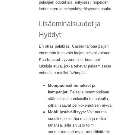
pelaajien odotuksia, erityisesti nopeiden
kotiutusten ja helppokäyttöisyyden osalta.
Lisäominaisuudet ja
Hyödyt
En otras palabras, Casino tarjoaa paljon
enemmän kuin vain laajan pelivalikoiman.
Kun tutustut syvemmälle, huomaat
lukuisia etuja, jotka tekevät pelaamisesta
entistäkin miellyttävämpää:
Monipuoliset bonukset ja
kampanjat:
Pelaajia hemmotellaan
säännöllisesti erilaisilla tarjouksilla,
jotka lisäävät pelikokemuksen arvoa.
Mobiiliystävällisyys:
Voit nauttia
suosikkipeleistäsi missä ja milloin
tahansa, sillä sivusto toimii
saumattomasti myös mobiililaitteilla.