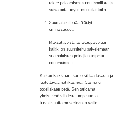
tekee pelaamisesta nautinnollista ja
vaivatonta, myös mobiililaitteilla.
Suomalaisille räätälöidyt
ominaisuudet:
Maksutavoista asiakaspalveluun,
kaikki on suunniteltu palvelemaan
suomalaisten pelaajien tarpeita
erinomaisesti.
Kaiken kaikkiaan, kun etsit laadukasta ja
luotettavaa nettikasinoa, Casino ei
todellakaan petä. Sen tarjoama
yhdistelmä viihdettä, nopeutta ja
turvallisuutta on vertaansa vailla.