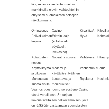
läpi, miten se vertautuu muihin
markkinoilla oleviin vaihtoehtoihin
erityisesti suomalaisten pelaajien
näkökulmasta.
Ominaisuus
Casino
Kilpailija A
Kilpailij
Pelivalikoiman
Erittäin laaja
Hyvä
Kohtala
laajuus
(kolikkopelit,
pöytäpelit,
livekasino)
Kotiutusten
Nopeat ja sujuvat
Vaihteleva
Hitaamp
nopeus
Käyttöliittymä
Moderni ja
Vanhentunut
Perus
ja ulkoasu
käyttäjäystävällinen
Maksutavat
Luotettavat ja
Rajoitetut
Keskinke
suomalaisille
monipuoliset
Veamos pues, como se sostiene Casino
tässä vertailussa. Se tarjoaa
kokonaisvaltaisen pelikokemuksen, joka
on räätälöity vastaamaan suomalaisten