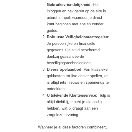
Gebruiksvriendelijkheid:
Het
inloggen en navigeren op de site is
uiterst simpel, waardoor je direct
kunt beginnen met spelen zonder
gedoe.
Robuuste Veiligheidsmaatregelen:
Je persoonlijke en financiële
gegevens zijn altijd beschermd
dankzij geavanceerde
beveiligingstechnologieën.
Divers Spelaanbod:
Van klassieke
gokkasten tot live dealer spellen, er
is altijd iets nieuws en spannends te
ontdekken.
Uitstekende Klantenservice:
Hulp is
altijd dichtbij, mocht je die nodig
hebben, wat bijdraagt aan een
zorgeloze ervaring.
Wanneer je al deze factoren combineert,