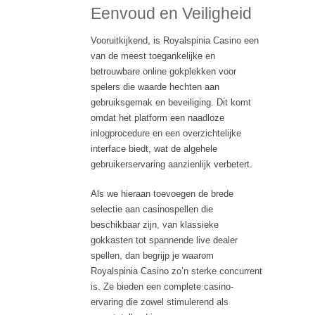
Eenvoud en Veiligheid
Vooruitkijkend, is Royalspinia Casino een
van de meest toegankelijke en
betrouwbare online gokplekken voor
spelers die waarde hechten aan
gebruiksgemak en beveiliging. Dit komt
omdat het platform een naadloze
inlogprocedure en een overzichtelijke
interface biedt, wat de algehele
gebruikerservaring aanzienlijk verbetert.
Als we hieraan toevoegen de brede
selectie aan casinospellen die
beschikbaar zijn, van klassieke
gokkasten tot spannende live dealer
spellen, dan begrijp je waarom
Royalspinia Casino zo’n sterke concurrent
is. Ze bieden een complete casino-
ervaring die zowel stimulerend als