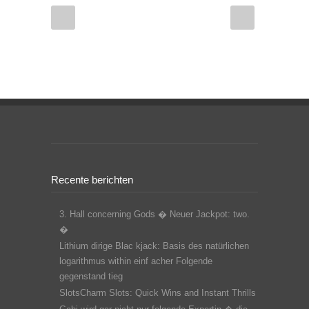
Recente berichten
3. Hall concerning Gods � Neuer Jackpot: two.
�
Lithium dirige Blac kjack: Basis des natürlichen
logarithmus within einf acher Folgende
gegenstand tieg
SlotsCharm Slots: Quick Wins and Instant Thrills