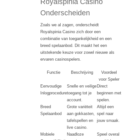
Royalspinia Casino
Onderscheiden
Zoals we al zagen, onderscheidt
Royalspinia Casino zich door een
combinatie van toegankelijkheid en een
breed spelaanbod. Dit maakt het een
uitstekende keuze voor zowel nieuwe als
ervaren casinospelers.
Functie
Beschrijving
Voordeel
voor Speler
Eenvoudige
Snelle en veilige
Direct
Inlogprocedure
toegang tot je
beginnen met
account.
spelen.
Breed
Grote variëteit
Altijd een
Spelaanbod
aan gokkasten,
spel naar
tafelspellen en
jouw smaak.
live casino.
Mobiele
Naadloze
Speel overal