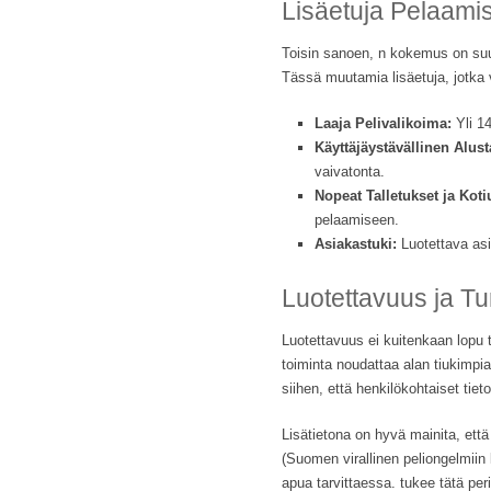
Lisäetuja Pelaamis
Toisin sanoen, n kokemus on suu
Tässä muutamia lisäetuja, jotka v
Laaja Pelivalikoima:
Yli 14
Käyttäjäystävällinen Alust
vaivatonta.
Nopeat Talletukset ja Koti
pelaamiseen.
Asiakastuki:
Luotettava asi
Luotettavuus ja Tur
Luotettavuus ei kuitenkaan lopu 
toiminta noudattaa alan tiukimpia 
siihen, että henkilökohtaiset tiet
Lisätietona on hyvä mainita, että
(Suomen virallinen peliongelmiin 
apua tarvittaessa. tukee tätä peri