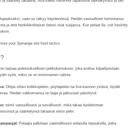
ja sääntely takaavat, että kaikki toiminnot tapahtuvat läpinäkyvästi ja lain
 lupaukseksi, vaan se näkyy käytännössä. Heidän vastuullinen toimintansa
sta ja että henkilökohtaiset tietosi ovat suojassa. Kun pelaat lla, voit keskitt
uksin.
o?
o tarjoaa poikkeuksellisen pelikokemuksen, joka erottuu kilpailijoistaan
in syitä, miksi se on erinomainen valinta:
ma:
Olitpa sitten kolikkopelien, pöytäpelien tai live-kasinon ystävä, löydät
ivaa. Heidän valikoimansa on laaja ja jatkuvasti päivittyvä.
us:
toimii vastuullisesti ja turvallisesti, mikä takaa huolettoman
nssinsä ja sääntelynsä takaavat reilun pelin.
kampanjat:
Pelaajia palkitaan säännöllisesti erilaisilla tarjouksilla, jotka