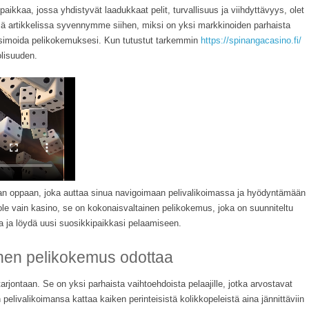
t paikkaa, jossa yhdistyvät laadukkaat pelit, turvallisuus ja viihdyttävyys, olet
sä artikkelissa syvennymme siihen, miksi on yksi markkinoiden parhaista
ksimoida pelikokemuksesi. Kun tutustut tarkemmin
https://spinangacasino.fi/
lisuuden.
n oppaan, joka auttaa sinua navigoimaan pelivalikoimassa ja hyödyntämään
ei ole vain kasino, se on kokonaisvaltainen pelikokemus, joka on suunniteltu
ta ja löydä uusi suosikkipaikkasi pelaamiseen.
nen pelikokemus odottaa
arjontaan. Se on yksi parhaista vaihtoehdoista pelaajille, jotka arvostavat
 pelivalikoimansa kattaa kaiken perinteisistä kolikkopeleistä aina jännittäviin