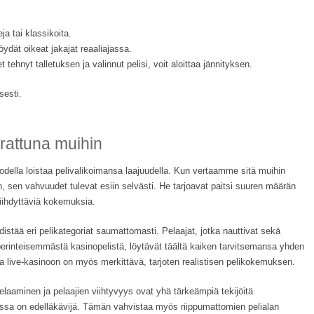
ja tai klassikoita.
öydät oikeat jakajat reaaliajassa.
 tehnyt talletuksen ja valinnut pelisi, voit aloittaa jännityksen.
sesti.
rrattuna muihin
della loistaa pelivalikoimansa laajuudella. Kun vertaamme sitä muihin
in, sen vahvuudet tulevat esiin selvästi. He tarjoavat paitsi suuren määrän
viihdyttäviä kokemuksia.
istää eri pelikategoriat saumattomasti. Pelaajat, jotka nauttivat sekä
perinteisemmästä kasinopelistä, löytävät täältä kaiken tarvitsemansa yhden
 live-kasinoon on myös merkittävä, tarjoten realistisen pelikokemuksen.
elaaminen ja pelaajien viihtyvyys ovat yhä tärkeämpiä tekijöitä
ssa on edelläkävijä. Tämän vahvistaa myös riippumattomien pelialan