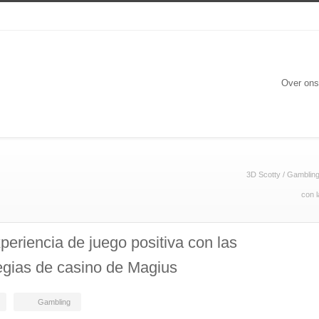
Over ons
3D Scotty
/
Gamblin
con 
periencia de juego positiva con las
egias de casino de Magius
Gambling