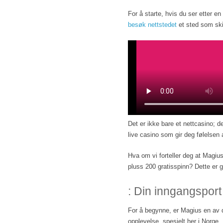
For å starte, hvis du ser etter en
besøk nettstedet
et sted som skil
Det er ikke bare et nettcasino; d
live casino som gir deg følelsen 
Hva om vi forteller deg at Magiu
pluss 200 gratisspinn? Dette er g
: Din inngangsport
For å begynne, er Magius en av d
opplevelse, spesielt her i Norge.