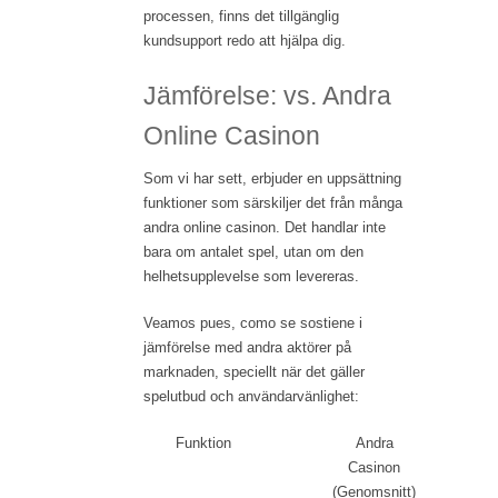
processen, finns det tillgänglig
kundsupport redo att hjälpa dig.
Jämförelse: vs. Andra
Online Casinon
Som vi har sett, erbjuder en uppsättning
funktioner som särskiljer det från många
andra online casinon. Det handlar inte
bara om antalet spel, utan om den
helhetsupplevelse som levereras.
Veamos pues, como se sostiene i
jämförelse med andra aktörer på
marknaden, speciellt när det gäller
spelutbud och användarvänlighet:
Funktion
Andra
Casinon
(Genomsnitt)