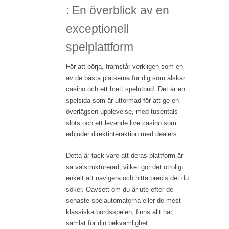
: En överblick av en
exceptionell
spelplattform
För att börja, framstår verkligen som en
av de bästa platserna för dig som älskar
casino och ett brett spelutbud. Det är en
spelsida som är utformad för att ge en
överlägsen upplevelse, med tusentals
slots och ett levande live casino som
erbjuder direktinteraktion med dealers.
Detta är tack vare att deras plattform är
så välstrukturerad, vilket gör det otroligt
enkelt att navigera och hitta precis det du
söker. Oavsett om du är ute efter de
senaste spelautomaterna eller de mest
klassiska bordsspelen, finns allt här,
samlat för din bekvämlighet.