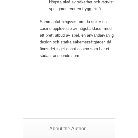
Högsta nivå av säkerhet och rättvist
spel garanterar en trygg miljö.
Sammanfattningsvis, om du söker en
casino-upplevelse av högsta klass, med
ett brett utbud av spel, en användarvänlig
design och starka säkerhetsåtgärder, då
finns det inget annat casino som har ett
sådant anseende som .
About the Author