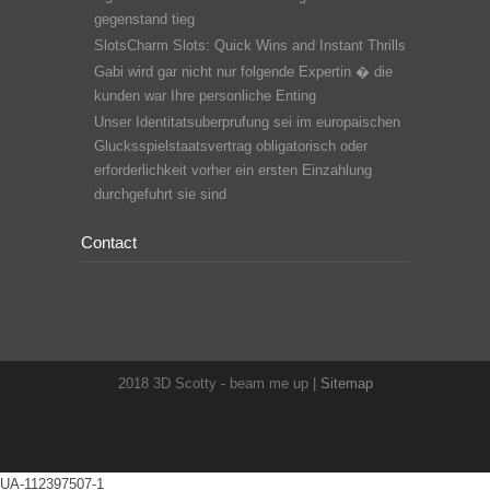
gegenstand tieg
SlotsCharm Slots: Quick Wins and Instant Thrills
Gabi wird gar nicht nur folgende Expertin � die
kunden war Ihre personliche Enting
Unser Identitatsuberprufung sei im europaischen
Glucksspielstaatsvertrag obligatorisch oder
erforderlichkeit vorher ein ersten Einzahlung
durchgefuhrt sie sind
Contact
2018 3D Scotty - beam me up |
Sitemap
UA-112397507-1