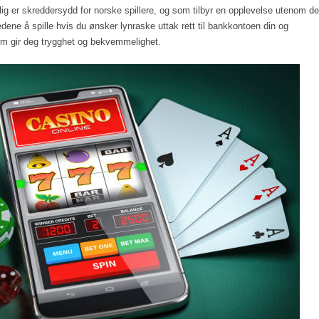
lig er skreddersydd for norske spillere, og som tilbyr en opplevelse utenom de
edene å spille hvis du ønsker lynraske uttak rett til bankkontoen din og
om gir deg trygghet og bekvemmelighet.