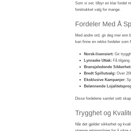
Som vi ser, tilbyr en klar fordel 
foretrukket valg for mange.
Fordeler Med Å Sp
Med andre ord, gir deg mer enn bar
kan finne en rekke fordeler som f
Norsk-lisensiert:
Gir tryggh
Lynraske Uttak:
Få tilgang 
Bransjeledende Sikkerhet
Bredt Spillutvalg:
Over 200 
Eksklusive Kampanjer:
Spe
Belønnende Lojalitetspro
Disse fordelene samlet sett skap
Trygghet og Kvalit
Når det gjelder sikkerhet og kval
strenge retningslinjer for å sikr