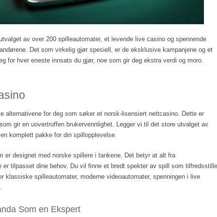
utvalget av over 200 spilleautomater, et levende live casino og spennende
verandørene. Det som virkelig gjør spesiell, er de eksklusive kampanjene og et
eg for hver eneste innsats du gjør, noe som gir deg ekstra verdi og moro.
casino
e alternativene for deg som søker et norsk-lisensiert nettcasino. Dette er
som gir en uovertruffen brukervennlighet. Legger vi til det store utvalget av
en komplett pakke for din spillopplevelse.
 er designet med norske spillere i tankene. Det betyr at alt fra
er tilpasset dine behov. Du vil finne et bredt spekter av spill som tilfredsstille
r klassiske spilleautomater, moderne videoautomater, spenningen i live
.
Panda Som en Ekspert