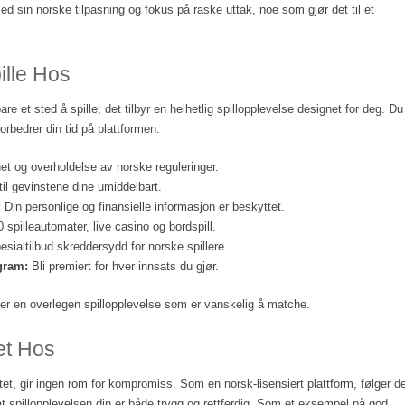
med sin norske tilpasning og fokus på raske uttak, noe som gjør det til et
ille Hos
e et sted å spille; det tilbyr en helhetlig spillopplevelse designet for deg. Du
orbedrer din tid på plattformen.
et og overholdelse av norske reguleringer.
til gevinstene dine umiddelbart.
:
Din personlige og finansielle informasjon er beskyttet.
spilleautomater, live casino og bordspill.
sialtilbud skreddersydd for norske spillere.
gram:
Bli premiert for hver innsats du gjør.
er en overlegen spillopplevelse som er vanskelig å matche.
et Hos
itet, gir ingen rom for kompromiss. Som en norsk-lisensiert plattform, følger d
e at spillopplevelsen din er både trygg og rettferdig. Som et eksempel på god