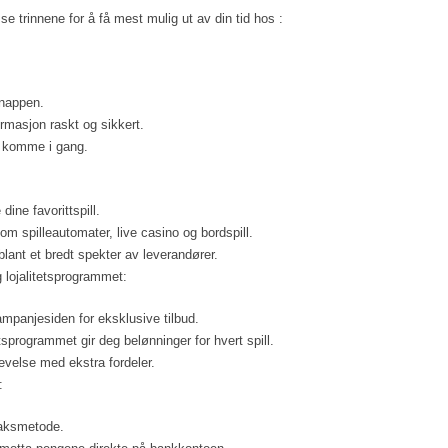
se trinnene for å få mest mulig ut av din tid hos :
knappen.
ormasjon raskt og sikkert.
å komme i gang.
 dine favorittspill.
om spilleautomater, live casino og bordspill.
blant et bredt spekter av leverandører.
 lojalitetsprogrammet:
mpanjesiden for eksklusive tilbud.
tsprogrammet gir deg belønninger for hvert spill.
evelse med ekstra fordeler.
:
taksmetode.