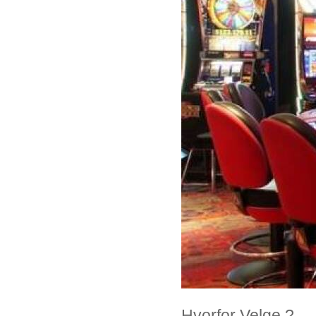
Hvorfor Velge ?