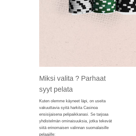
Miksi valita ? Parhaat
syyt pelata
Kuten olemme käyneet läpi, on useita
vakuuttavia syitä harkita Casinoa
ensisijaisena pelipaikkanasi. Se tarjoaa
yhdistelmän ominaisuuksia, jotka tekevät
siitä erinomaisen valinnan suomalaisille
pelaajille: