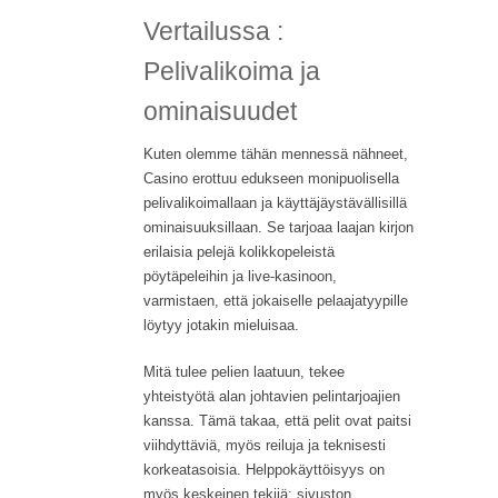
Vertailussa :
Pelivalikoima ja
ominaisuudet
Kuten olemme tähän mennessä nähneet,
Casino erottuu edukseen monipuolisella
pelivalikoimallaan ja käyttäjäystävällisillä
ominaisuuksillaan. Se tarjoaa laajan kirjon
erilaisia pelejä kolikkopeleistä
pöytäpeleihin ja live-kasinoon,
varmistaen, että jokaiselle pelaajatyypille
löytyy jotakin mieluisaa.
Mitä tulee pelien laatuun, tekee
yhteistyötä alan johtavien pelintarjoajien
kanssa. Tämä takaa, että pelit ovat paitsi
viihdyttäviä, myös reiluja ja teknisesti
korkeatasoisia. Helppokäyttöisyys on
myös keskeinen tekijä; sivuston